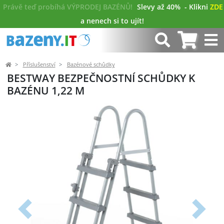
Právě teď probíhá VÝPRODEJ BAZÉNŮ!
Slevy až 40%
- Klikni
ZDE
a nenech si to ujít!
Příslušenství
Bazénové schůdky
BESTWAY BEZPEČNOSTNÍ SCHŮDKY K
BAZÉNU 1,22 M
Předchozí
Další