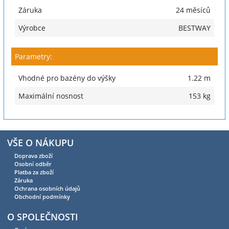
Záruka
24 měsíců
Výrobce
BESTWAY
Parametry:
Vhodné pro bazény do výšky
1.22 m
Maximální nosnost
153 kg
VŠE O NÁKUPU
Doprava zboží
Osobní odběr
Platba za zboží
Záruka
Ochrana osobních údajů
Obchodní podmínky
O SPOLEČNOSTI