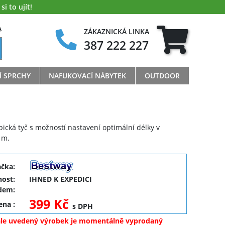
i to ujít!
A
ZÁKAZNICKÁ LINKA
387 222 227
Í SPRCHY
NAFUKOVACÍ NÁBYTEK
OUTDOOR
ická tyč s možností nastavení optimální délky v
 m.
ačka:
ost:
IHNED K EXPEDICI
dem:
399 Kč
cena
:
s DPH
ale uvedený výrobek je momentálně vyprodaný