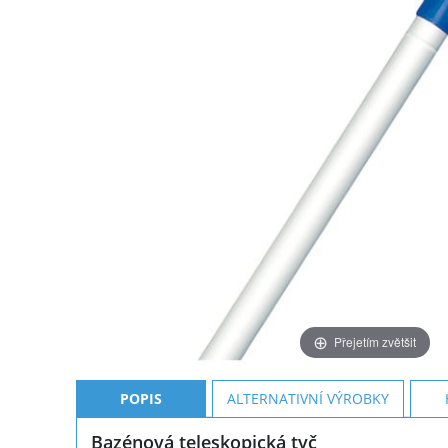
Přejetím zvětšit
POPIS
ALTERNATIVNÍ VÝROBKY
Bazénová teleskopická tyč