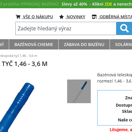
eď probíhá VÝPRODEJ BAZÉNŮ!
Slevy až 40%
- Klikni
ZDE
a nenech s
VŠE O NÁKUPU
NOVINKY
ODBĚRNÁ MÍST
VÍ
BAZÉNOVÁ CHEMIE
ZÁBAVA DO BAZÉNU
SOLÁRN
kopická tyč 1,46 - 3,6 m
YČ 1,46 - 3,6 M
Bazénová teleskop
rozmezí 1,46 - 3,6
Zn
Dostupn
Skla
Naše 
Litujeme, 