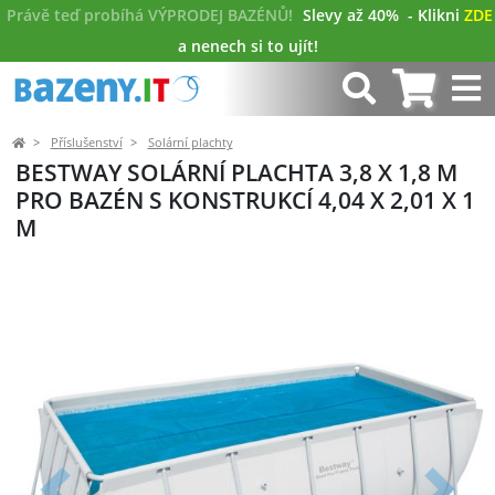
Právě teď probíhá VÝPRODEJ BAZÉNŮ!
Slevy až 40%
- Klikni
ZDE
a nenech si to ujít!
Příslušenství
Solární plachty
BESTWAY SOLÁRNÍ PLACHTA 3,8 X 1,8 M
PRO BAZÉN S KONSTRUKCÍ 4,04 X 2,01 X 1
M