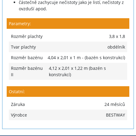
částečně zachycuje nečistoty jako je listí, nečistoty z
ovzduší apod.
Parametry:
Rozměr plachty
3,8 x 1,8
Tvar plachty
obdélník
Rozměr bazénu
4,04 x 2,01 x 1 m - (bazén s konstrukcí)
Rozměr bazénu
4,12 x 2,01 x 1,22 m (bazén s
II
konstrukcí)
Ostatní:
Záruka
24 měsíců
Výrobce
BESTWAY