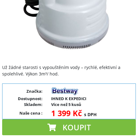
Už žádné starosti s vypouštěním vody – rychlé, efektivní a
spolehlivé. Výkon 3m³/ hod.
Značka:
Dostupnost:
IHNED K EXPEDICI
Skladem:
Více než 5 kusů
1 399 Kč
Naše cena
:
s DPH
KOUPIT