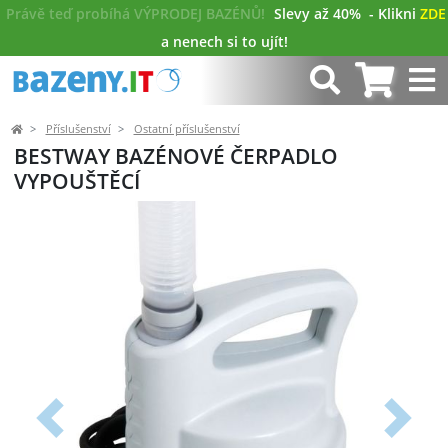
Právě teď probíhá VÝPRODEJ BAZÉNŮ!
Slevy až 40%
- Klikni
ZDE
a nenech si to ujít!
Příslušenství
Ostatní příslušenství
BESTWAY BAZÉNOVÉ ČERPADLO
VYPOUŠTĚCÍ
Předchozí
Další