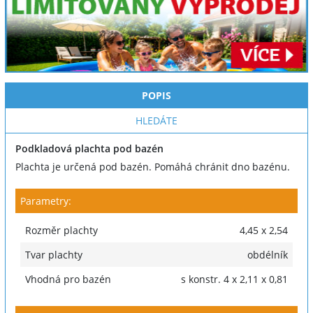
POPIS
HLEDÁTE
Podkladová plachta pod bazén
Plachta je určená pod bazén. Pomáhá chránit dno bazénu.
Parametry:
Rozměr plachty
4,45 x 2,54
Tvar plachty
obdélník
Vhodná pro bazén
s konstr. 4 x 2,11 x 0,81