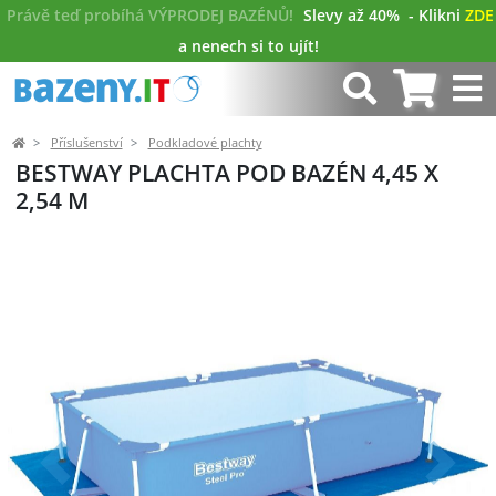
Právě teď probíhá VÝPRODEJ BAZÉNŮ!
Slevy až 40%
- Klikni
ZDE
a nenech si to ujít!
Příslušenství
Podkladové plachty
BESTWAY PLACHTA POD BAZÉN 4,45 X
2,54 M
Předchozí
Další