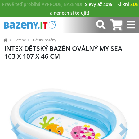
Právě teď probíhá VÝPRODEJ BAZÉNŮ!
Slevy až 40%
- Klikni
ZDE
a nenech si to ujít!
Bazény
Dětské bazény
INTEX DĚTSKÝ BAZÉN OVÁLNÝ MY SEA
163 X 107 X 46 CM
Předchozí
Další