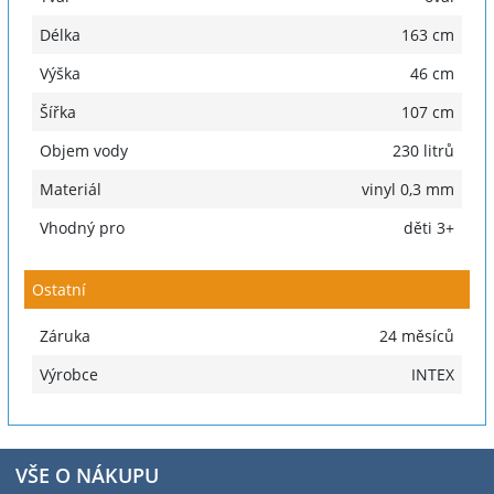
Délka
163 cm
Výška
46 cm
Šířka
107 cm
Objem vody
230 litrů
Materiál
vinyl 0,3 mm
Vhodný pro
děti 3+
Ostatní
Záruka
24 měsíců
Výrobce
INTEX
VŠE O NÁKUPU