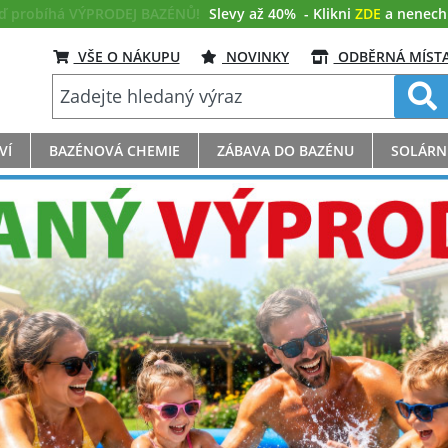
eď probíhá VÝPRODEJ BAZÉNŮ!
Slevy až 40%
- Klikni
ZDE
a nenech s
VŠE O NÁKUPU
NOVINKY
ODBĚRNÁ MÍST
VÍ
BAZÉNOVÁ CHEMIE
ZÁBAVA DO BAZÉNU
SOLÁRN