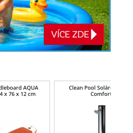
dleboard AQUA
Clean Pool Solární sprch
 x 76 x 12 cm
Comfort