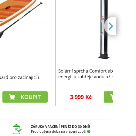
Solární sprcha Comfort absorbuje sl
energii a zahřeje vodu až na teplotu 
rd pro začínající i
KOUPIT
3 999 Kč
KOUP
ZÁRUKA VRÁCENÍ PENĚZ DO 30 DNÍ!
Prodloužená doba na vrácení zboží