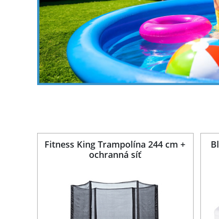
Z-Spa
Fitness King Trampolína 244 cm +
B
ochranná síť