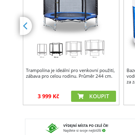
Trampolína je ideální pro venkovní použití,
Baz
o
zábava pro celou rodinu. Průměr 244 cm.
vod
6 osob,
za 
Vám
zah
PIT
3 999 Kč
KOUPIT
VÝDEJNÍ MÍSTA PO CELÉ ČR!
Najďete si svoje nejbližší