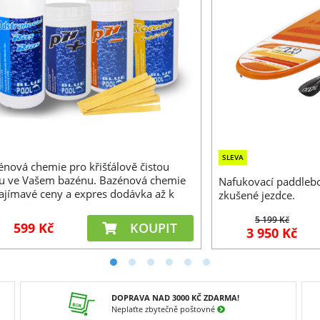
SLEVA
énová chemie pro křišťálově čistou
u ve Vašem bazénu. Bazénová chemie
Nafukovací paddleboa
zajímavé ceny a expres dodávka až k
zkušené jezdce.
. Bazénová chemie pro nafukovací i
radní bazény.
5 199 Kč
599 Kč
KOUPIT
3 950 Kč
DOPRAVA NAD 3000 KČ ZDARMA!
Neplaťte zbytečně poštovné