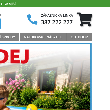
i to ujít!
A
ZÁKAZNICKÁ LINKA
387 222 227
Í SPRCHY
NAFUKOVACÍ NÁBYTEK
OUTDOOR