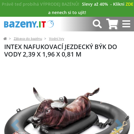
Právě teď probíhá VÝPRODEJ BAZÉNŮ!
Slevy až 40%
- Klikni
ZDE
a nenech si to ujít!
Zábava do bazénu
Vodní hry
INTEX NAFUKOVACÍ JEZDECKÝ BÝK DO
VODY 2,39 X 1,96 X 0,81 M
Předchozí
Další