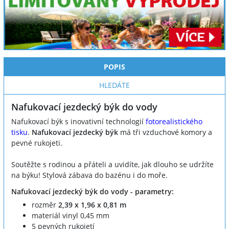
POPIS
HLEDÁTE
Nafukovací jezdecký býk do vody
Nafukovací býk s inovativní technologií
fotorealistického
tisku
.
Nafukovací jezdecký býk
má tři vzduchové komory a
pevné rukojeti.
Soutěžte s rodinou a přáteli a uvidíte, jak dlouho se udržíte
na býku! Stylová zábava do bazénu i do moře.
Nafukovací jezdecký býk do vody - parametry:
rozměr
2,39 x 1,96 x 0,81 m
materiál vinyl 0,45 mm
5 pevných rukojetí