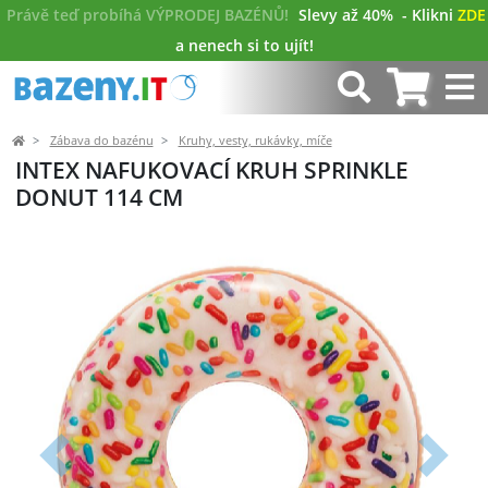
Právě teď probíhá VÝPRODEJ BAZÉNŮ!
Slevy až 40%
- Klikni
ZDE
a nenech si to ujít!
Zábava do bazénu
Kruhy, vesty, rukávky, míče
INTEX NAFUKOVACÍ KRUH SPRINKLE
DONUT 114 CM
Předchozí
Další