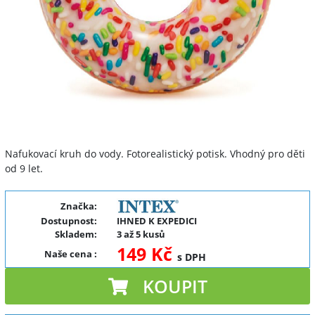
Nafukovací kruh do vody. Fotorealistický potisk. Vhodný pro děti
od 9 let.
Značka:
Dostupnost:
IHNED K EXPEDICI
Skladem:
3 až 5 kusů
149 Kč
Naše cena
:
s DPH
KOUPIT