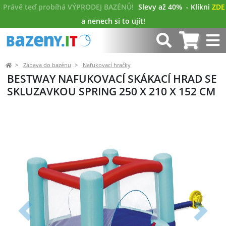
Právě teď probíhá VÝPRODEJ BAZÉNŮ!
Slevy až 40%
- Klikni
ZDE
a nenech si to ujít!
Zábava do bazénu
Nafukovací hračky
BESTWAY NAFUKOVACÍ SKÁKACÍ HRAD SE
SKLUZAVKOU SPRING 250 X 210 X 152 CM
Předchozí
Další