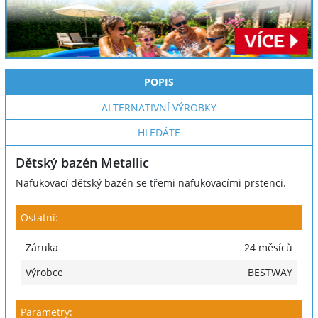
POPIS
ALTERNATIVNÍ VÝROBKY
HLEDÁTE
Dětský bazén Metallic
Nafukovací dětský bazén se třemi nafukovacími prstenci.
Ostatní:
Záruka
24 měsíců
Výrobce
BESTWAY
Parametry: