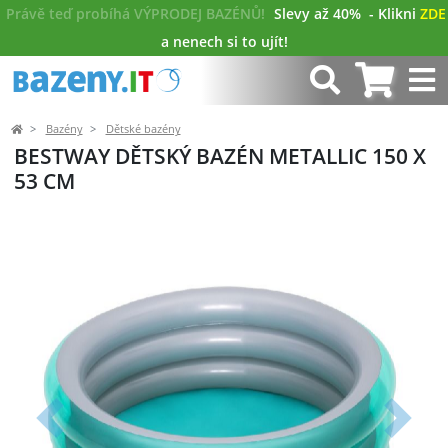
Právě teď probíhá VÝPRODEJ BAZÉNŮ!
Slevy až 40%
- Klikni
ZDE
a nenech si to ujít!
Bazény
Dětské bazény
BESTWAY DĚTSKÝ BAZÉN METALLIC 150 X
53 CM
Předchozí
Další