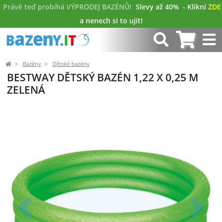
Právě teď probíhá VÝPRODEJ BAZÉNŮ!
Slevy až 40%
- Klikni
ZDE
a nenech si to ujít!
Bazény
Dětské bazény
BESTWAY DĚTSKÝ BAZÉN 1,22 X 0,25 M
ZELENÁ
Předchozí
Další