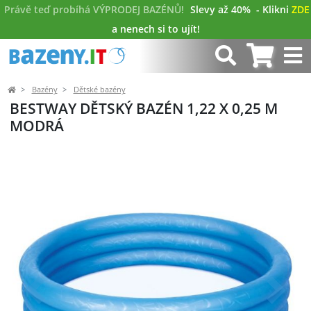
Právě teď probíhá VÝPRODEJ BAZÉNŮ!
Slevy až 40%
- Klikni
ZDE
a nenech si to ujít!
Bazény
Dětské bazény
BESTWAY DĚTSKÝ BAZÉN 1,22 X 0,25 M
MODRÁ
Předchozí
Další