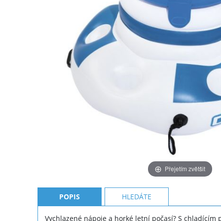
Přejetím zvětšit
POPIS
HLEDÁTE
Vychlazené nápoje a horké letní počasí? S chladícím