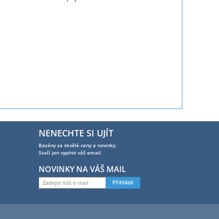
NENECHTE SI UJÍT
Bazény za skvělé ceny a novinky.
Stačí jen vyplnit váš email.
NOVINKY NA VÁŠ MAIL
Přihlásit
0