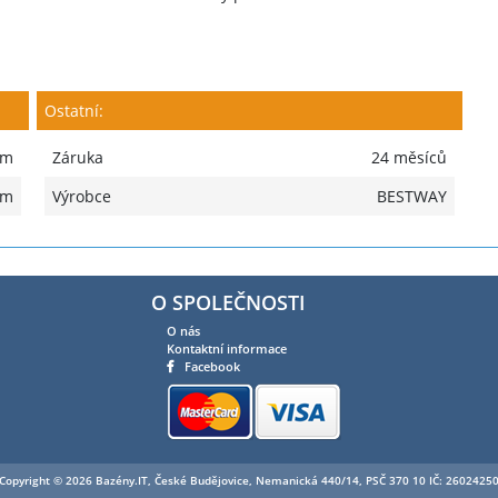
Ostatní:
cm
Záruka
24 měsíců
mm
Výrobce
BESTWAY
O SPOLEČNOSTI
O nás
Kontaktní informace
Facebook
Copyright © 2026 Bazény.IT, České Budějovice, Nemanická 440/14, PSČ 370 10 IČ: 2602425