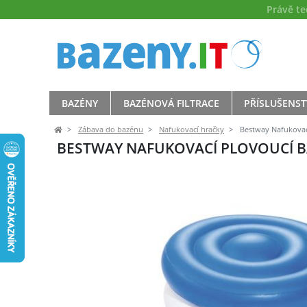
Právě t
BAZÉNY
BAZÉNOVÁ FILTRACE
PŘÍSLUŠENST
Zábava do bazénu
Nafukovací hračky
Bestway Nafukovac
BESTWAY NAFUKOVACÍ PLOVOUCÍ 