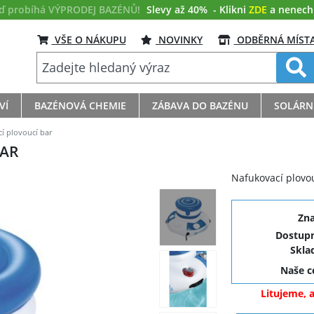
eď probíhá VÝPRODEJ BAZÉNŮ!
Slevy až 40%
- Klikni
ZDE
a nenech s
VŠE O NÁKUPU
NOVINKY
ODBĚRNÁ MÍST
VÍ
BAZÉNOVÁ CHEMIE
ZÁBAVA DO BAZÉNU
SOLÁRN
í plovoucí bar
BAR
Nafukovací plovo
Zn
Dostupn
Skla
Naše 
Litujeme, 