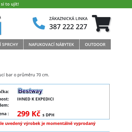
i to ujít!
A
ZÁKAZNICKÁ LINKA
387 222 227
Í SPRCHY
NAFUKOVACÍ NÁBYTEK
OUTDOOR
ucí bar o průměru 70 cm.
ačka:
ost:
IHNED K EXPEDICI
dem:
299 Kč
cena
:
s DPH
ale uvedený výrobek je momentálně vyprodaný