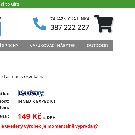
i to ujít!
A
ZÁKAZNICKÁ LINKA
387 222 227
Í SPRCHY
NAFUKOVACÍ NÁBYTEK
OUTDOOR
ko Fashion s okénkem.
ačka:
ost:
IHNED K EXPEDICI
dem:
149 Kč
cena
:
s DPH
ale uvedený výrobek je momentálně vyprodaný