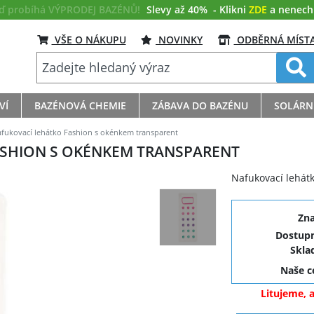
eď probíhá VÝPRODEJ BAZÉNŮ!
Slevy až 40%
- Klikni
ZDE
a nenech s
VŠE O NÁKUPU
NOVINKY
ODBĚRNÁ MÍST
VÍ
BAZÉNOVÁ CHEMIE
ZÁBAVA DO BAZÉNU
SOLÁRN
fukovací lehátko Fashion s okénkem transparent
ASHION S OKÉNKEM TRANSPARENT
Nafukovací lehát
Zn
Dostupn
Skla
Naše 
Litujeme, 