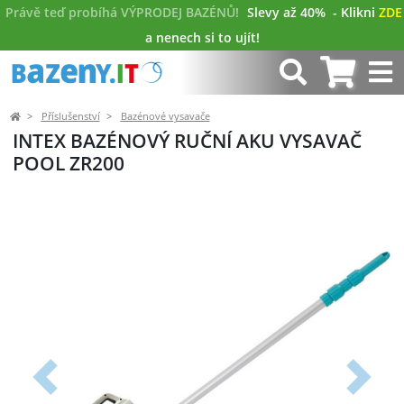
Právě teď probíhá VÝPRODEJ BAZÉNŮ!
Slevy až 40%
- Klikni
ZDE
a nenech si to ujít!
Příslušenství
Bazénové vysavače
INTEX BAZÉNOVÝ RUČNÍ AKU VYSAVAČ
POOL ZR200
Předchozí
Další