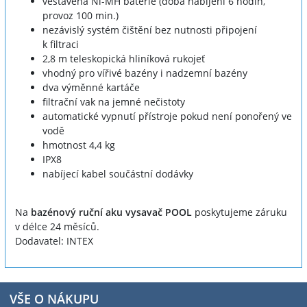
vestavěná Ni-MH baterie (doba nabíjení 6 hodin,
provoz 100 min.)
nezávislý systém čištění bez nutnosti připojení
k filtraci
2,8 m teleskopická hliníková rukojeť
vhodný pro vířivé bazény i nadzemní bazény
dva výměnné kartáče
filtrační vak na jemné nečistoty
automatické vypnutí přístroje pokud není ponořený ve
vodě
hmotnost 4,4 kg
IPX8
nabíjecí kabel součástní dodávky
Na
bazénový ruční aku vysavač POOL
poskytujeme záruku
v délce 24 měsíců.
Dodavatel: INTEX
VŠE O NÁKUPU