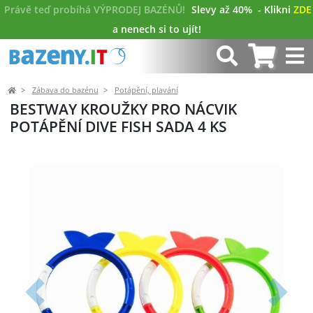
Právě teď probíhá VÝPRODEJ BAZÉNŮ!
Slevy až 40%
- Klikni
ZDE
a nenech si to ujít!
Zábava do bazénu
Potápění, plavání
BESTWAY KROUŽKY PRO NÁCVIK
POTÁPĚNÍ DIVE FISH SADA 4 KS
Předchozí
Další