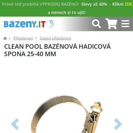
Právě teď probíhá VÝPRODEJ BAZÉNŮ!
Slevy až 40%
- Klikni
ZDE
a nenech si to ujít!
Příslušenství
Ostatní příslušenství
CLEAN POOL BAZÉNOVÁ HADICOVÁ
SPONA 25-40 MM
Předchozí
Další