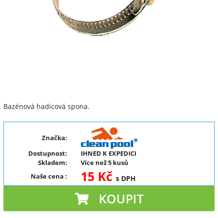
Bazénová hadicová spona.
Značka:
Dostupnost:
IHNED K EXPEDICI
Skladem:
Více než 5 kusů
15 Kč
Naše cena
:
s DPH
KOUPIT