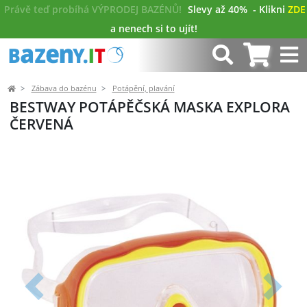
Právě teď probíhá VÝPRODEJ BAZÉNŮ!
Slevy až 40%
- Klikni
ZDE
a nenech si to ujít!
Zábava do bazénu
Potápění, plavání
BESTWAY POTÁPĚČSKÁ MASKA EXPLORA
ČERVENÁ
Předchozí
Další