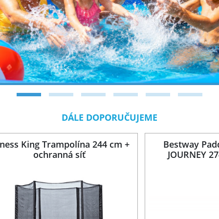
DÁLE DOPORUČUJEME
tness King Trampolína 244 cm +
Bestway Pad
ochranná síť
JOURNEY 274