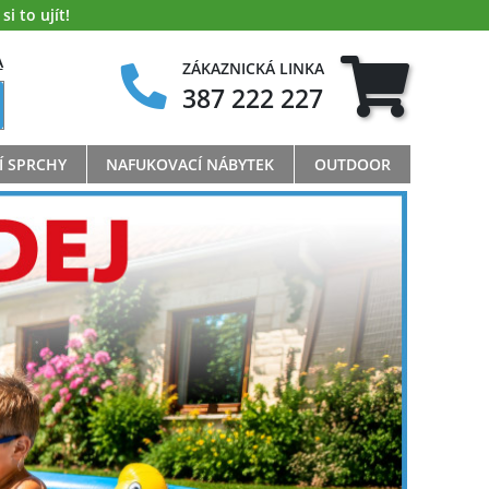
i to ujít!
A
ZÁKAZNICKÁ LINKA
387 222 227
Í SPRCHY
NAFUKOVACÍ NÁBYTEK
OUTDOOR