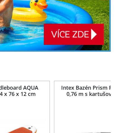
dleboard AQUA
Intex Bazén Prism Frame 3,
 x 76 x 12 cm
0,76 m s kartušovou filtra