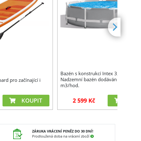
Bazén s konstrukcí Intex 3,05 x 0,76
Nadzemní bazén dodáván s filtrací 1
rd pro začínající i
m3/hod.
KOUPIT
2 599 Kč
KOUP
ZÁRUKA VRÁCENÍ PENĚZ DO 30 DNÍ!
Prodloužená doba na vrácení zboží