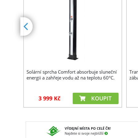
Solární sprcha Comfort absorbuje sluneční
Tram
energii a zahřeje vodu až na teplotu 60°C.
záb
-Spa s
PIT
3 999 Kč
KOUPIT
VÝDEJNÍ MÍSTA PO CELÉ ČR!
Najďete si svoje nejbližší