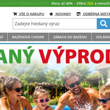
eď probíhá VÝPRODEJ BAZÉNŮ!
Slevy až 40%
- Klikni
ZDE
a nenech s
VŠE O NÁKUPU
NOVINKY
ODBĚRNÁ MÍST
VÍ
BAZÉNOVÁ CHEMIE
ZÁBAVA DO BAZÉNU
SOLÁRN