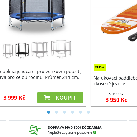
SLEVA
polína je ideální pro venkovní použití,
ava pro celou rodinu. Průměr 244 cm.
Nafukovací paddleboa
zkušené jezdce.
5 199 Kč
3 999 Kč
KOUPIT
3 950 Kč
DOPRAVA NAD 3000 KČ ZDARMA!
Neplaťte zbytečně poštovné