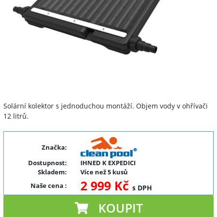
Solární kolektor s jednoduchou montáží. Objem vody v ohřívači
12 litrů.
Značka:
Dostupnost:
IHNED K EXPEDICI
Skladem:
Více než 5 kusů
2 999 Kč
Naše cena
:
s DPH
KOUPIT