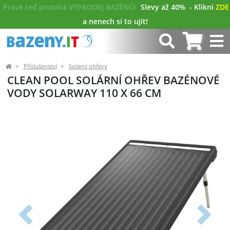
Právě teď probíhá VÝPRODEJ BAZÉNŮ!
Slevy až 40%
- Klikni
ZDE
a nenech si to ujít!
Příslušenství
Solární ohřevy
CLEAN POOL SOLÁRNÍ OHŘEV BAZÉNOVÉ
VODY SOLARWAY 110 X 66 CM
Předchozí
Další