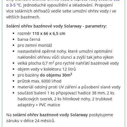
o 3-5 °C
. Jednoduché vypouštění a skladování. Propojení
více solárních ohřívačů vedle sebe umožní ohřev vody i ve
větších bazénech.
Solární ohřev bazénové vody Solarway - parametry:
rozměr
110 x 66 x 6,5 cm
barva černá
pro zemní montáž
nastavitelné opěrné nohy, které umožní optimální
naklonění ohřevu vůči slunci a zvýší tak jeho výkon
2
velká plocha 0,7 m
pro rychlé nahřátí bazénové vody
objem vody v kolektoru 12 litrů
3
pro bazény
do objemu 30m
průtok max. 6000 l/hod
materiál odolný proti UV záření a působení slané vody
součástí balení 1 ks připojovací hadice 38 mm, 2 ks
hadicových svorek, 2 ks hliníkové nohy, 2 trubkové
adaptéry + PVC matice
Na
solární ohřev bazénové vody Solarway
poskytujeme
záruku v délce 24 měsíců.