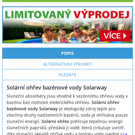
POPIS
ALTERNATIVNÍ VÝROBKY
HLEDÁTE
Solární ohřev bazénové vody Solarway
Sluneční absorbéry jsou vhodné k sezónnímu ohřevu vody v
bazénu bez nutnosti elektrického ohřevu.
Solární ohřev
bazénové vody Solarway
je ekologický zdroj teplé pro
všechny druhy nadzemních bazénů, voda je ohřívána pouze
sluneční energií.
Solární ohřev
pohlcuje tepelnou energii
slunečních paprsků, předává ji vodě, která cirkuluje uvnitř,
díky sluneční aktivitě ohřívá vodu a teplotu vody zvedne
cca