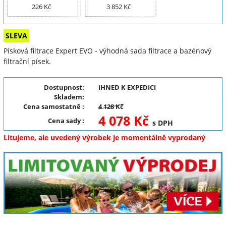
226 Kč
3 852 Kč
SLEVA
Písková filtrace Expert EVO - výhodná sada filtrace a bazénový
filtrační písek.
Dostupnost:
IHNED K EXPEDICI
Skladem:
Cena samostatně
:
4 128 Kč
4 078 Kč
Cena sady
:
s DPH
Litujeme, ale uvedený výrobek je momentálně vyprodaný