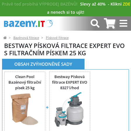
Právě teď probíhá VÝPRODEJ BAZÉNŮ!
Slevy až 40%
- Klikni
ZDE
a nenech si to ujít!
Bazénová filtrace
Pískové filtrace
BESTWAY PÍSKOVÁ FILTRACE EXPERT EVO
S FILTRAČNÍM PÍSKEM 25 KG
OBSAH ZVÝHODNĚNÉ SADY
Clean Pool
Bestway Písková
Bazénový filtrační
filtrace EXPERT EVO
písek 25 kg
8327 l/hod