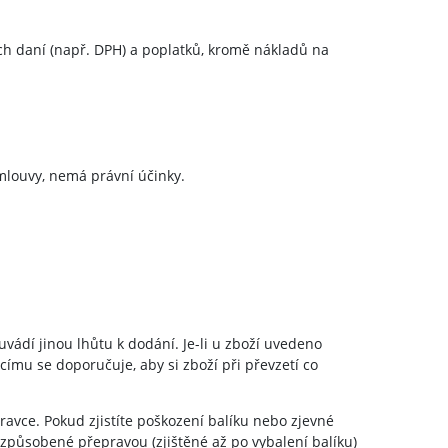
ch daní (např. DPH) a poplatků, kromě nákladů na
mlouvy, nemá právní účinky.
vádí jinou lhůtu k dodání. Je-li u zboží uvedeno
címu se doporučuje, aby si zboží při převzetí co
avce. Pokud zjistíte poškození balíku nebo zjevné
způsobené přepravou (zjištěné až po vybalení balíku)