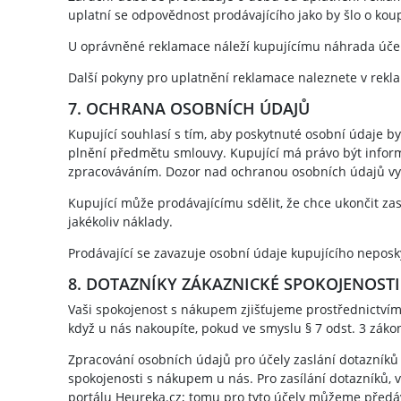
uplatní se odpovědnost prodávajícího jako by šlo o koup
U oprávněné reklamace náleží kupujícímu náhrada úče
Další pokyny pro uplatnění reklamace naleznete v rek
7. OCHRANA OSOBNÍCH ÚDAJŮ
Kupující souhlasí s tím, aby poskytnuté osobní údaje 
plnění předmětu smlouvy. Kupující má právo být informo
zpracováváním. Dozor nad ochranou osobních údajů vy
Kupující může prodávajícímu sdělit, že chce ukončit zas
jakékoliv náklady.
Prodávající se zavazuje osobní údaje kupujícího nepos
8. DOTAZNÍKY ZÁKAZNICKÉ SPOKOJENOSTI
Vaši spokojenost s nákupem zjišťujeme prostřednictví
když u nás nakoupíte, pokud ve smyslu § 7 odst. 3 zákon
Zpracování osobních údajů pro účely zaslání dotazníků
spokojenosti s nákupem u nás. Pro zasílání dotazníků, 
portálu Heureka.cz; tomu pro tyto účely můžeme předáv