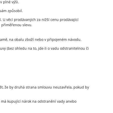
 plné výši.
 sám způsobil.
 U věcí prodávaných za nižší cenu prodávající
a přiměřenou slevu.
klamě, na obalu zboží nebo v připojeném návodu.
y (bez ohledu na to, jde-li o vadu odstranitelnou či
ět, že by druhá strana smlouvu neuzavřela, pokud by
, má kupující nárok na odstranění vady anebo