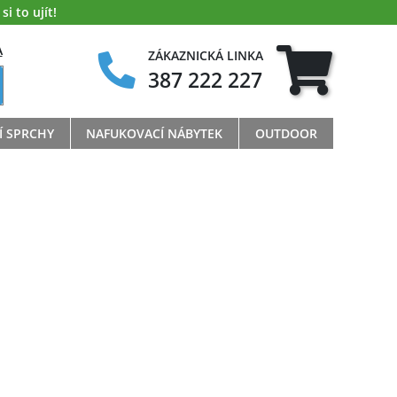
i to ujít!
A
ZÁKAZNICKÁ LINKA
387 222 227
Í SPRCHY
NAFUKOVACÍ NÁBYTEK
OUTDOOR