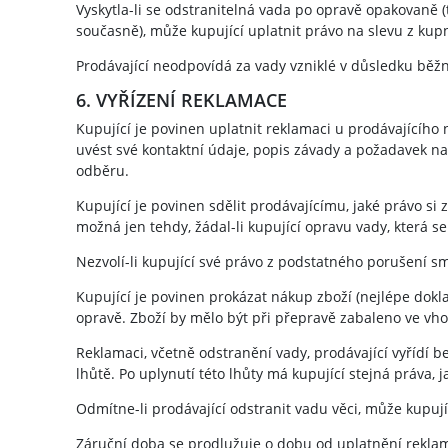
Vyskytla-li se odstranitelná vada po opravě opakovaně 
současně), může kupující uplatnit právo na slevu z ku
Prodávající neodpovídá za vady vzniklé v důsledku běž
6. VYŘÍZENÍ REKLAMACE
Kupující je povinen uplatnit reklamaci u prodávajícího
uvést své kontaktní údaje, popis závady a požadavek na
odběru.
Kupující je povinen sdělit prodávajícímu, jaké právo s
možná jen tehdy, žádal-li kupující opravu vady, která s
Nezvolí-li kupující své právo z podstatného porušení 
Kupující je povinen prokázat nákup zboží (nejlépe dok
opravě. Zboží by mělo být při přepravě zabaleno ve vho
Reklamaci, včetně odstranění vady, prodávající vyřídí 
lhůtě. Po uplynutí této lhůty má kupující stejná práva,
Odmítne-li prodávající odstranit vadu věci, může kupu
Záruční doba se prodlužuje o dobu od uplatnění reklamac