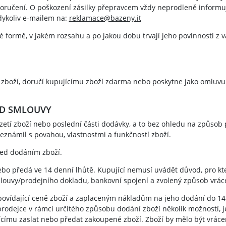
ručení. O poškození zásilky přepravcem vždy neprodleně informujte
dykoliv e-mailem na:
reklamace@bazeny.it
mné formě, v jakém rozsahu a po jakou dobu trvají jeho povinnosti
í zboží, doručí kupujícímu zboží zdarma nebo poskytne jako omluvu
OD SMLOUVY
tí zboží nebo poslední části dodávky, a to bez ohledu na způsob p
eznámil s povahou, vlastnostmi a funkčností zboží.
řed dodáním zboží.
ebo předá ve 14 denní lhůtě. Kupující nemusí uvádět důvod, pro k
louvy/prodejního dokladu, bankovní spojení a zvolený způsob vráce
odpovídající ceně zboží a zaplaceným nákladům na jeho dodání do 1
prodejce v rámci určitého způsobu dodání zboží několik možností, j
jícímu zaslat nebo předat zakoupené zboží. Zboží by mělo být vráce