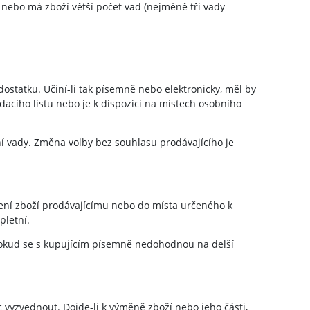
 nebo má zboží větší počet vad (nejméně tři vady
ostatku. Učiní-li tak písemně nebo elektronicky, měl by
dacího listu nebo je k dispozici na místech osobního
ní vady. Změna volby bez souhlasu prodávajícího je
čení zboží prodávajícímu nebo do místa určeného k
pletní.
 pokud se s kupujícím písemně nedohodnou na delší
 vyzvednout. Dojde-li k výměně zboží nebo jeho části,