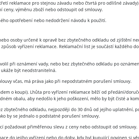
(třetí reklamace pro stejnou závadu nebo čtvrtá pro odlišné závady)
pní ceny, výměnu zboží nebo odstoupit od smlouvy.
ného opotřebení nebo nedodržení návodu k použití.
 nebo osoby určené k opravě bez zbytečného odkladu od zjištění ned
 způsob vyřízení reklamace. Reklamační list je součástí každého do
i zvolil při oznámení vady, nebo bez zbytečného odkladu po oznáme
e ukáže být neodstranitelná.
smlouvy včas, má práva jako při nepodstatném porušení smlouvy.
ladem o koupi). Lhůta pro vyřízení reklamace běží od předání/doru
dném obalu, aby nedošlo k jeho poškození, mělo by být čisté a kom
bez zbytečného odkladu, nejpozději do 30 dnů od jejího uplatnění,
 jako by se jednalo o podstatné porušení smlouvy.
jící požadovat přiměřenou slevu z ceny nebo odstoupit od smlouvy.
e do jejího vyřízení nebo do doby, kdy byl kupující povinen si věc