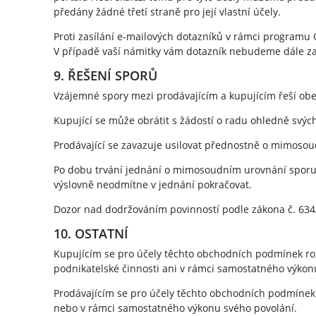
předány žádné třetí straně pro její vlastní účely.
Proti zasílání e-mailových dotazníků v rámci programu
V případě vaší námitky vám dotazník nebudeme dále zas
9. ŘEŠENÍ SPORŮ
Vzájemné spory mezi prodávajícím a kupujícím řeší ob
Kupující se může obrátit s žádostí o radu ohledně svých
Prodávající se zavazuje usilovat přednostně o mimosoud
Po dobu trvání jednání o mimosoudním urovnání sporu 
výslovně neodmítne v jednání pokračovat.
Dozor nad dodržováním povinností podle zákona č. 634/
10. OSTATNÍ
Kupujícím se pro účely těchto obchodních podmínek rozum
podnikatelské činnosti ani v rámci samostatného výkon
Prodávajícím se pro účely těchto obchodních podmínek r
nebo v rámci samostatného výkonu svého povolání.