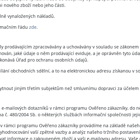
i nového zboží nebo jeho části.
lně vynaložených nákladů.
lamačním řádu
zde
.
byly prodávajícím zpracovávány a uchovávány v souladu se zákonem 
ván, jaké údaje o něm prodávající eviduje, a je oprávněn tyto úda
konává Úřad pro ochranu osobních údajů.
ílání obchodních sdělní, a to na elektronickou adresu získanou v so
kytnout jiným třetím subjektům než smluvnímu dopravci za účelem 
m e-mailových dotazníků v rámci programu Ověřeno zákazníky, do n
a č. 480/2004 Sb. o některých službách informační společnosti jeji
 v rámci programu Ověřeno zákazníky provádíme na základě našeho 
vyhodnocování vaší zpětné vazby a analýz našeho tržního postavení
at informace o zakoupeném zboží a vaši e-mailovou adresu. Vaše o