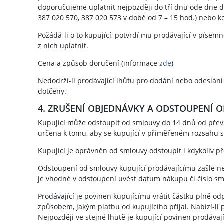
doporučujeme uplatnit nejpozději do tří dnů ode dne do
387 020 570, 387 020 573 v době od 7 – 15 hod.) nebo k
Požádá-li o to kupující, potvrdí mu prodávající v píse
z nich uplatnit.
Cena a způsob doručení (informace
zde
)
Nedodrží-li prodávající lhůtu pro dodání nebo odeslán
dotčeny.
4. ZRUŠENÍ OBJEDNÁVKY A ODSTOUPENÍ 
Kupující může odstoupit od smlouvy do 14 dnů od převze
určena k tomu, aby se kupující v přiměřeném rozsahu s
Kupující je oprávněn od smlouvy odstoupit i kdykoliv p
Odstoupení od smlouvy kupující prodávajícímu zašle n
je vhodné v odstoupení uvést datum nákupu či číslo sm
Prodávající je povinen kupujícímu vrátit částku plně 
způsobem, jakým platbu od kupujícího přijal. Nabízí-li 
Nejpozději ve stejné lhůtě je kupující povinen prodáva