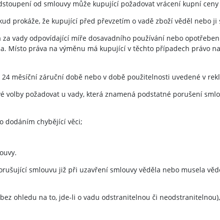
stoupení od smlouvy může kupující požadovat vrácení kupní ceny v
kud prokáže, že kupující před převzetím o vadě zboží věděl nebo ji
za vady odpovídající míře dosavadního používání nebo opotřebení.
na. Místo práva na výměnu má kupující v těchto případech právo n
 v 24 měsíční záruční době nebo v době použitelnosti uvedené v re
své volby požadovat u vady, která znamená podstatné porušení smlouv
 dodáním chybějící věci;
ouvy.
orušující smlouvu již při uzavření smlouvy věděla nebo musela věd
z ohledu na to, jde-li o vadu odstranitelnou či neodstranitelnou)