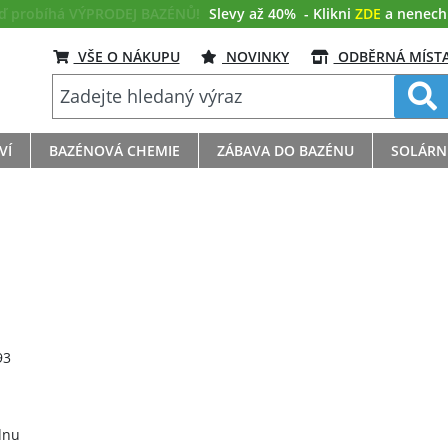
eď probíhá VÝPRODEJ BAZÉNŮ!
Slevy až 40%
- Klikni
ZDE
a nenech s
VŠE O NÁKUPU
NOVINKY
ODBĚRNÁ MÍST
VÍ
BAZÉNOVÁ CHEMIE
ZÁBAVA DO BAZÉNU
SOLÁRN
93
dnu