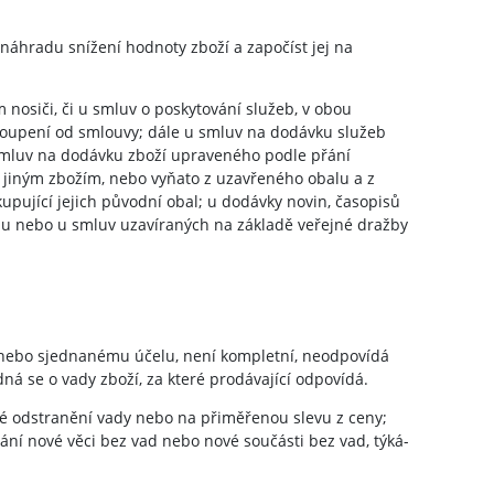
 náhradu snížení hodnoty zboží a započíst jej na
nosiči, či u smluv o poskytování služeb, v obou
toupení od smlouvy; dále u smluv na dodávku služeb
 u smluv na dodávku zboží upraveného podle přání
s jiným zbožím, nebo vyňato z uzavřeného obalu a z
upující jejich původní obal; u dodávky novin, časopisů
ínu nebo u smluv uzavíraných na základě veřejné dražby
 nebo sjednanému účelu, není kompletní, neodpovídá
 se o vady zboží, za které prodávající odpovídá.
né odstranění vady nebo na přiměřenou slevu z ceny;
ání nové věci bez vad nebo nové součásti bez vad, týká-