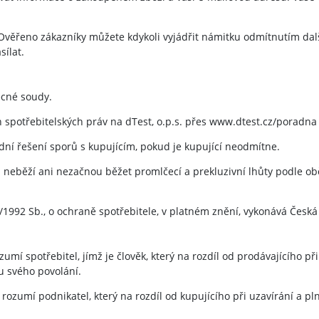
 Ověřeno zákazníky můžete kdykoli vyjádřit námitku odmítnutím da
ílat.
ecné soudy.
 spotřebitelských práv na dTest, o.p.s. přes www.dtest.cz/poradna 
ní řešení sporů s kupujícím, pokud je kupující neodmítne.
neběží ani nezačnou běžet promlčecí a prekluzivní lhůty podle ob
1992 Sb., o ochraně spotřebitele, v platném znění, vykonává Česká
í spotřebitel, jímž je člověk, který na rozdíl od prodávajícího př
u svého povolání.
ozumí podnikatel, který na rozdíl od kupujícího při uzavírání a pl