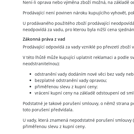
Není-li oprava nebo výměna zboží možná, na základě od
Prodávající není povinen nároku kupujícího vyhovět, po
U prodávaného použitého zboží prodávající neodpovídá 
neodpovídá za vadu, pro kterou byla nižší cena sjedná
Zákonná práva z vad
Prodávající odpovídá za vady vzniklé po převzetí zboží
V této lhůtě může kupující uplatnit reklamaci a podle 
neodstranitelnou):
odstranění vady dodáním nové věci bez vady nebo
bezplatné odstranění vady opravou;
přiměřenou slevu z kupní ceny;
vrácení kupní ceny na základě odstoupení od sml
Podstatné je takové porušení smlouvy, o němž strana p
toto porušení předvídala.
U vady, která znamená nepodstatné porušení smlouvy (be
přiměřenou slevu z kupní ceny.