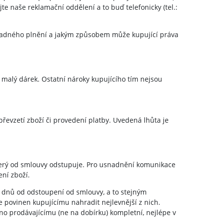
 naše reklamační oddělení a to buď telefonicky (tel.:
 z vadného plnění a jakým způsobem může kupující práva
 malý dárek. Ostatní nároky kupujícího tím nejsou
řevzetí zboží či provedení platby. Uvedená lhůta je
terý od smlouvy odstupuje. Pro usnadnění komunikace
ní zboží.
4 dnů od odstoupení od smlouvy, a to stejným
e povinen kupujícímu nahradit nejlevnější z nich.
no prodávajícímu (ne na dobírku) kompletní, nejlépe v