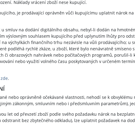
zení. Náklady vrácení zboží nese kupující.
ujícího, je prodávající oprávněn vůči kupujícímu uplatnit nárok na
 u smluv na dodání digitálního obsahu, nebyl-li dodán na hmotném 
zím výslovným souhlasem kupujícího před uplynutím lhůty pro ods
isí na výchylkách finančního trhu nezávisle na vůli prodávajícího;
teré podléhá rychlé zkáze, u zboží, které bylo nenávratně smíseno 
ch či obrazových nahrávek nebo počítačových programů, porušil-li k
travování nebo využití volného času poskytovaných v určeném term
ý
zde
.
NÍ
ané nebo oprávněně očekávané vlastnosti, nehodí se k obvyklému
 jiným zákonným, smluvním nebo i předsmluvním parametrům), jedná
dvou let od převzetí zboží podle svého požadavku nárok na bezplat
 odstranit bez zbytečného odkladu), lze uplatnit požadavek na dod