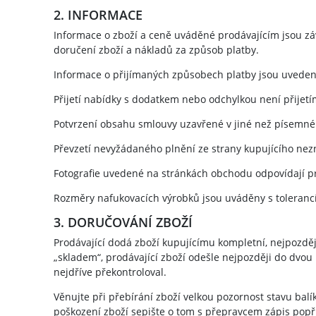
2. INFORMACE
Informace o zboží a ceně uváděné prodávajícím jsou zá
doručení zboží a nákladů za způsob platby.
Informace o přijímaných způsobech platby jsou uvede
Přijetí nabídky s dodatkem nebo odchylkou není přijetí
Potvrzení obsahu smlouvy uzavřené v jiné než písemné
Převzetí nevyžádaného plnění ze strany kupujícího nez
Fotografie uvedené na stránkách obchodu odpovídají 
Rozměry nafukovacích výrobků jsou uváděny s tolerancí
3. DORUČOVÁNÍ ZBOŽÍ
Prodávající dodá zboží kupujícímu kompletní, nejpozděj
„skladem“, prodávající zboží odešle nejpozději do dvou 
nejdříve překontroloval.
Věnujte při přebírání zboží velkou pozornost stavu bal
poškození zboží sepište o tom s přepravcem zápis popř