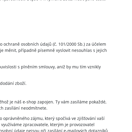
o ochraně osobních údajů (č. 101/2000 Sb.) za účelem
je měnit, případně písemně vyslovit nesouhlas s jejich
uvislosti s plněním smlouvy, aniž by mu tím vznikly
dodání zboží.
ěhož je náš e-shop zapojen. Ty vám zasíláme pokaždé,
ch zasílání neodmítnete.
oprávněného zájmu, který spočívá ve zjišťování vaší
 využíváme zpracovatele, kterým je provozovatel
sobní údaje nejsou při zasílání e-mailových dotazníků