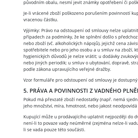
původním obalu, nesmí jevit známky opotřebení či poško
Je-li vrácené zboží poškozeno porušením povinností kup
vracenou částku.
Výjimky: Právo na odstoupení od smlouvy nelze uplatnit
případech za podmínky, že ke splnění došlo s předcho
nebo zboží (vč. alkoholických nápojů), jejichž cena záv
spotřebitele nebo pro jeho osobu a u smluv na zboží, k
hygienických důvodů je nelze vrátit; u dodávky zvukový
nebo jiných periodik; u smluv o ubytování, dopravě, s
podle zákona upravujícího veřejné dražby.
Vzor formuláře pro odstoupení od smlouvy je dostupn
5. PRÁVA A POVINNOSTI Z VADNÉHO PLNĚ
Pokud má převzaté zboží nedostatky (např. nemá sjedn
jeho množství, míra, hmotnost, nebo jakost neodpovídá
Kupující může u prodávajícího uplatnit nejpozději do 
není-li to povaze vady neúměrné (zejména nelze-li vadu
li se vada pouze této součásti.