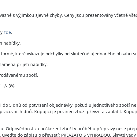
vazné s výjimkou zjevné chyby. Ceny jsou prezentovány včetně vše
ny
zde
.
m nabídky.
 formě, které vykazuje odchylky od skutečně ujednaného obsahu s
namená přijetí nabídky.
prodávanému zboží.
 +/- 3%
i do 5 dnů od potvrzení objednávky, pokud u jednotlivého zboží neu
pracovních dnů. Kupující je povinen zboží převzít a zaplatit. Kupují
íku! Odpovědnost za poškození zboží v průběhu přepravy nese přepr
. uveďte do zápisu o převzetí: PŘEVZATO S VÝHRADOU. Skryté vady 