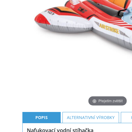
Přejetím zvětšit
POPIS
ALTERNATIVNÍ VÝROBKY
Nafukovací vodní stíhačka