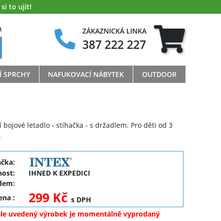
i to ujít!
A
ZÁKAZNICKÁ LINKA
387 222 227
Í SPRCHY
NAFUKOVACÍ NÁBYTEK
OUTDOOR
 bojové letadlo - stíhačka - s držadlem. Pro děti od 3
.
ačka:
ost:
IHNED K EXPEDICI
dem:
299 Kč
cena
:
s DPH
ale uvedený výrobek je momentálně vyprodaný