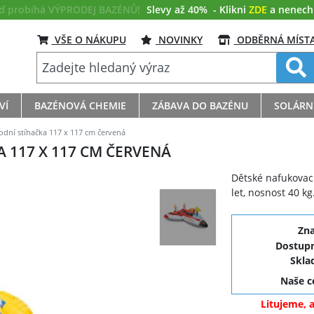
eď probíhá VÝPRODEJ BAZÉNŮ!
Slevy až 40%
- Klikni
ZDE
a nenech s
VŠE O NÁKUPU
NOVINKY
ODBĚRNÁ MÍST
VÍ
BAZÉNOVÁ CHEMIE
ZÁBAVA DO BAZÉNU
SOLÁRN
odní stíhačka 117 x 117 cm červená
 117 X 117 CM ČERVENÁ
Dětské nafukovací
let, nosnost 40 kg
Zn
Dostupn
Skla
Naše 
Litujeme, 