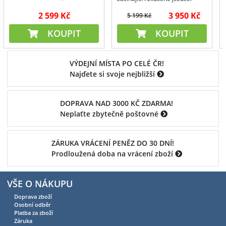
2 599 Kč
3 950 Kč
5 199 Kč
KOUPIT
KOUPIT
VÝDEJNÍ MÍSTA PO CELÉ ČR!
Najďete si svoje nejbližší
DOPRAVA NAD 3000 KČ ZDARMA!
Neplaťte zbytečně poštovné
ZÁRUKA VRÁCENÍ PENĚZ DO 30 DNÍ!
Prodloužená doba na vrácení zboží
VŠE O NÁKUPU
Doprava zboží
Osobní odběr
Platba za zboží
Záruka