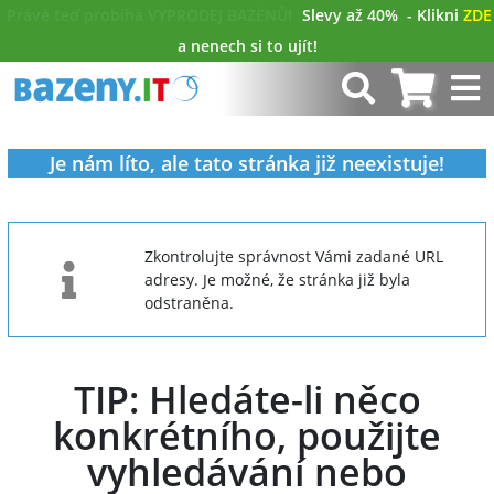
Právě teď probíhá VÝPRODEJ BAZÉNŮ!
Slevy až 40%
- Klikni
ZDE
a nenech si to ujít!
Je nám líto, ale tato stránka již neexistuje!
Zkontrolujte správnost Vámi zadané URL
adresy. Je možné, že stránka již byla
odstraněna.
TIP: Hledáte-li něco
konkrétního, použijte
vyhledávání nebo