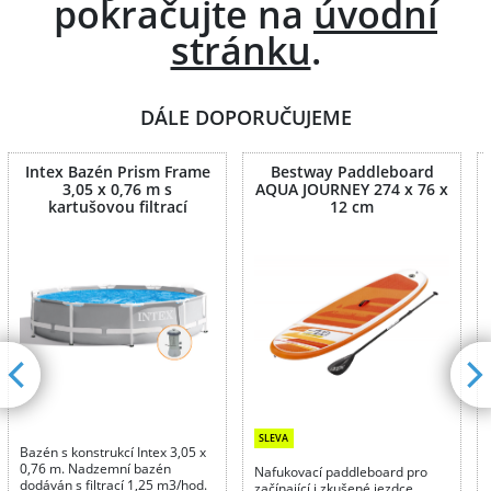
pokračujte na
úvodní
stránku
.
DÁLE DOPORUČUJEME
Intex Bazén Prism Frame
Bestway Paddleboard
3,05 x 0,76 m s
AQUA JOURNEY 274 x 76 x
kartušovou filtrací
12 cm
SLEVA
Bazén s konstrukcí Intex 3,05 x
0,76 m. Nadzemní bazén
Nafukovací paddleboard pro
dodáván s filtrací 1,25 m3/hod.
začínající i zkušené jezdce.