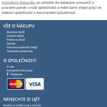
Vyplněním dotazníku
se zařadíte do databáze uchazečů o
pracovní poměr v naší společnosti a máte šanci získat práci ve
stabilní společnosti s mezinárodní působností.
VŠE O NÁKUPU
Doprava zboží
Osobní odběr
Platba za zboží
Záruka
Ochrana osobních údajů
Obchodní podmínky
O SPOLEČNOSTI
O nás
Kontaktní informace
Facebook
NENECHTE SI UJÍT
Bazény za skvělé ceny a novinky.