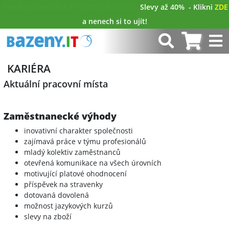
Právě teď probíhá VÝPRODEJ BAZÉNŮ!
Slevy až 40%
- Klikni
ZDE
a nenech si to ujít!
KARIÉRA
Aktuální pracovní místa
Zaměstnanecké výhody
inovativní charakter společnosti
zajímavá práce v týmu profesionálů
mladý kolektiv zaměstnanců
otevřená komunikace na všech úrovních
motivující platové ohodnocení
příspěvek na stravenky
dotovaná dovolená
možnost jazykových kurzů
slevy na zboží