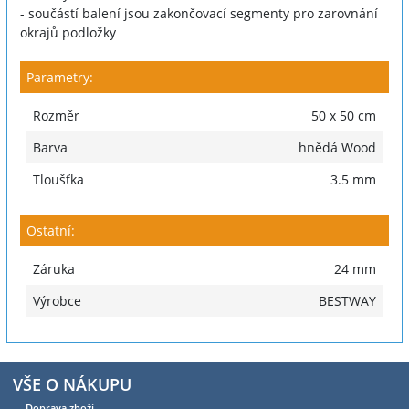
- součástí balení jsou zakončovací segmenty pro zarovnání
okrajů podložky
Parametry:
Rozměr
50 x 50 cm
Barva
hnědá Wood
Tloušťka
3.5 mm
Ostatní:
Záruka
24 mm
Výrobce
BESTWAY
VŠE O NÁKUPU
Doprava zboží