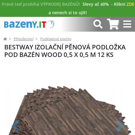
Právě teď probíhá VÝPRODEJ BAZÉNŮ!
Slevy až 40%
- Klikni
ZDE
a nenech si to ujít!
Příslušenství
Podkladové plachty
BESTWAY IZOLAČNÍ PĚNOVÁ PODLOŽKA
POD BAZÉN WOOD 0,5 X 0,5 M 12 KS
Předchozí
Další