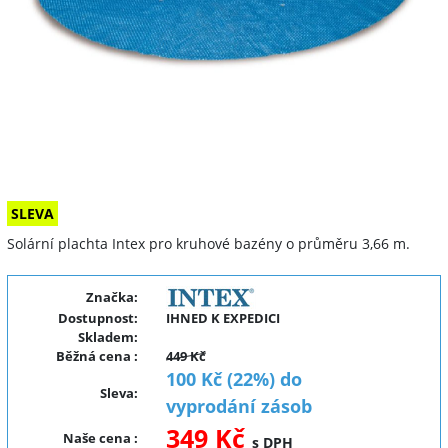
SLEVA
Solární plachta Intex pro kruhové bazény o průměru 3,66 m.
Značka:
Dostupnost:
IHNED K EXPEDICI
Skladem:
Běžná cena
:
449 Kč
100 Kč (22%) do
Sleva
:
vyprodání zásob
349 Kč
Naše cena
:
s DPH