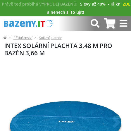
Právě teď probíhá VÝPRODEJ BAZÉNŮ!
Slevy až 40%
- Klikni
ZDE
a nenech si to ujít!
Příslušenství
Solární plachty
INTEX SOLÁRNÍ PLACHTA 3,48 M PRO
BAZÉN 3,66 M
Předchozí
Další