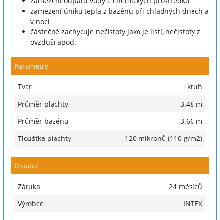
zamezení odparu vody a chemických prostředků
zamezení úniku tepla z bazénu při chladných dnech a
v noci
částečně zachycuje nečistoty jako je listí, nečistoty z
ovzduší apod.
Parametry
Tvar
kruh
Průměr plachty
3.48 m
Průměr bazénu
3.66 m
Tloušťka plachty
120 mikronů (110 g/m2)
Ostatní
Záruka
24 měsíců
Výrobce
INTEX