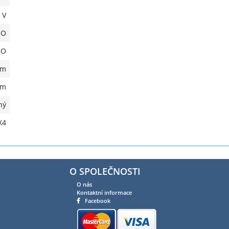
 V
NO
NO
cm
mm
ný
X4
O SPOLEČNOSTI
O nás
Kontaktní informace
Facebook