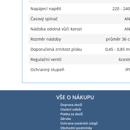
Napájecí napětí
220 - 240
Časový spínač
A
Nádoba odolná vůči korozi
A
Rozměr nádoby
průměr 36 
Doporučená zrnitost písku
0,45 - 0,85 
Regulační ventil
6cest
Ochranný stupeň
IP
VŠE O NÁKUPU
Doprava zboží
Osobní odběr
Platba za zboží
Záruka
Ochrana osobních údajů
Obchodní podmínky