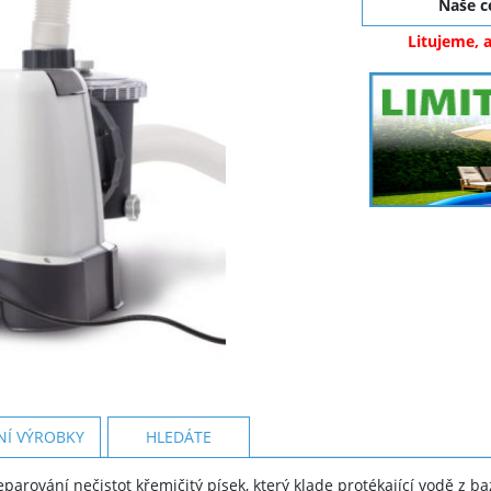
Naše 
Litujeme, 
NÍ VÝROBKY
HLEDÁTE
parování nečistot křemičitý písek, který klade protékající vodě z 