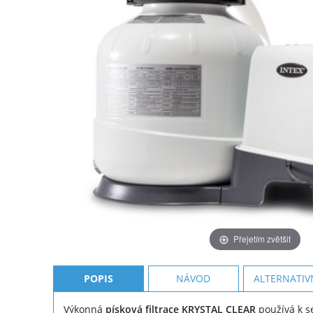
Přejetím zvětšit
POPIS
NÁVOD
ALTERNATIV
Výkonná
písková filtrace KRYSTAL CLEAR
používá k se