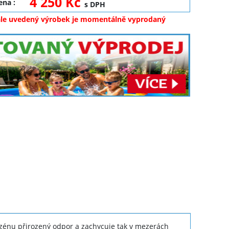
4 250 Kč
cena
:
s DPH
ale uvedený výrobek je momentálně vyprodaný
bazénu přirozený odpor a zachycuje tak v mezerách