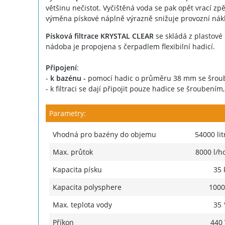
většinu nečistot. Vyčištěná voda se pak opět vrací zpět
výměna pískové náplně výrazně snižuje provozní nák
Písková filtrace KRYSTAL CLEAR
se skládá z plastové 
nádoba je propojena s čerpadlem flexibilní hadicí.
Připojení
:
-
k bazénu -
pomocí hadic o průměru 38 mm se šroube
- k filtraci se dají připojit pouze hadice se šroubení
Parametry:
Vhodná pro bazény do objemu
54000 lit
Max. průtok
8000 l/h
Kapacita písku
35 
Kapacita polysphere
1000
Max. teplota vody
35 
Příkon
440