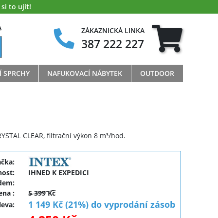
i to ujít!
A
ZÁKAZNICKÁ LINKA
387 222 227
Í SPRCHY
NAFUKOVACÍ NÁBYTEK
OUTDOOR
KRYSTAL CLEAR, filtrační výkon 8 m³/hod.
ačka:
ost:
IHNED K EXPEDICI
dem:
cena
:
5 399 Kč
1 149 Kč (21%) do vyprodání zásob
leva
: