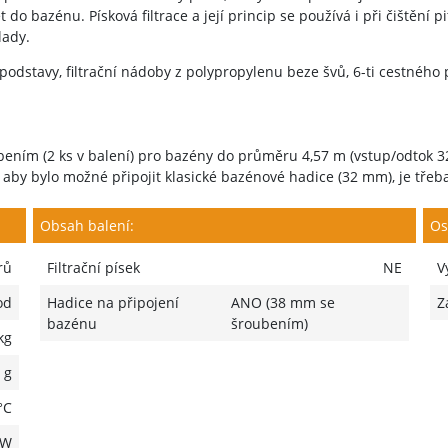
 do bazénu. Písková filtrace a její princip se používá i při čištění 
lady.
podstavy, filtrační nádoby z polypropylenu beze švů, 6-ti cestného
ním (2 ks v balení) pro bazény do průměru 4,57 m (vstup/odtok 
m, aby bylo možné připojit klasické bazénové hadice (32 mm), je třeba
Obsah balení:
Os
rů
Filtrační písek
NE
V
od
Hadice na připojení
ANO (38 mm se
Z
bazénu
šroubením)
kg
 g
°C
 W