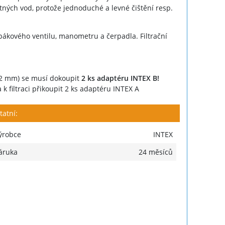
pitných vod, protože jednoduché a levné čištění resp.
 pákového ventilu, manometru a čerpadla. Filtrační
32 mm) se musí dokoupit
2 ks adaptéru INTEX B!
 k filtraci přikoupit 2 ks adaptéru INTEX A
tatní:
ýrobce
INTEX
áruka
24 měsíců