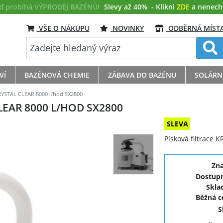
eď probíhá VÝPRODEJ BAZÉNŮ!
Slevy až 40%
- Klikni
ZDE
a nenech s
VŠE O NÁKUPU
NOVINKY
ODBĚRNÁ MÍST
VÍ
BAZÉNOVÁ CHEMIE
ZÁBAVA DO BAZÉNU
SOLÁRN
KRYSTAL CLEAR 8000 l/hod SX2800
LEAR 8000 L/HOD SX2800
SLEVA
Písková filtrace 
Zn
Dostupn
Skla
Běžná 
S