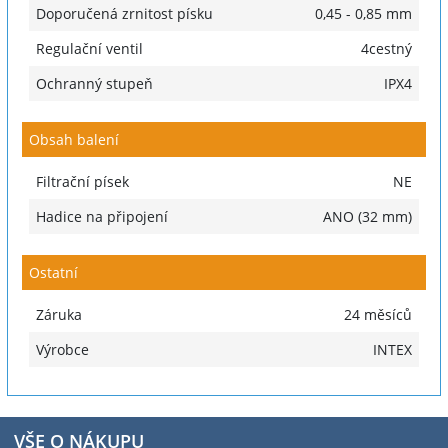
Doporučená zrnitost písku
0,45 - 0,85 mm
Regulační ventil
4cestný
Ochranný stupeň
IPX4
Obsah balení
Filtrační písek
NE
Hadice na připojení
ANO (32 mm)
Ostatní
Záruka
24 měsíců
Výrobce
INTEX
VŠE O NÁKUPU