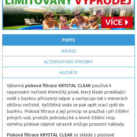
POPIS
NÁVOD
ALTERNATIVNÍ VÝROBKY
HLEDÁTE
Výkonná
písková filtrace KRYSTAL CLEAR
používá k
separování nečistot křemičitý písek, který klade protékající
vodě z bazénu přirozený odpor a zachycuje tak v mezerách
většinu nečistot. Vyčištěná voda se pak opět vrací zpět do
bazénu. Písková filtrace a její princip se používá i při čištění
pitných vod, protože jednoduché a levné čištění resp.
výměna pískové náplně výrazně snižuje provozní náklady.
Písková filtrace KRYSTAL CLEAR
se skládá z plastové