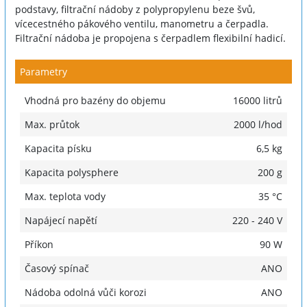
podstavy, filtrační nádoby z polypropylenu beze švů,
vícecestného pákového ventilu, manometru a čerpadla.
Filtrační nádoba je propojena s čerpadlem flexibilní hadicí.
Parametry
Vhodná pro bazény do objemu
16000 litrů
Max. průtok
2000 l/hod
Kapacita písku
6,5 kg
Kapacita polysphere
200 g
Max. teplota vody
35 °C
Napájecí napětí
220 - 240 V
Příkon
90 W
Časový spínač
ANO
Nádoba odolná vůči korozi
ANO