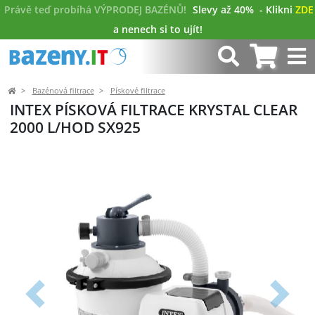
Právě teď probíhá VÝPRODEJ BAZÉNŮ!
Slevy až 40%
- Klikni
ZDE
a nenech si to ujít!
Bazénová filtrace
Pískové filtrace
INTEX PÍSKOVÁ FILTRACE KRYSTAL CLEAR
2000 L/HOD SX925
Předchozí
Další