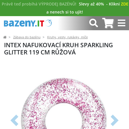
Právě teď probíhá VÝPRODEJ BAZÉNŮ!
Slevy až 40%
- Klikni
ZDE
a nenech si to ujít!
Zábava do bazénu
Kruhy, vesty, rukávky, míče
INTEX NAFUKOVACÍ KRUH SPARKLING
GLITTER 119 CM RŮŽOVÁ
Předchozí
Další