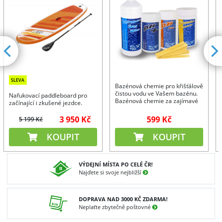
SLEVA
Bazénová chemie pro křišťálově
čistou vodu ve Vašem bazénu.
Nafukovací paddleboard pro
Bazénová chemie za zajímavé
začínající i zkušené jezdce.
ceny a expres dodávka až k
Vám. Bazénová chemie pro
3 950 Kč
599 Kč
5 199 Kč
nafukovací i zahradní bazény.
KOUPIT
KOUPIT
VÝDEJNÍ MÍSTA PO CELÉ ČR!
Najďete si svoje nejbližší
DOPRAVA NAD 3000 KČ ZDARMA!
Neplaťte zbytečně poštovné