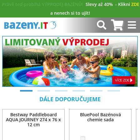
Právě teď probíhá VÝPRODEJ BAZÉNŮ!
Slevy až 40%
- Klikni
ZDE
a nenech si to ujít!
DÁLE DOPORUČUJEME
Bestway Paddleboard
BluePool Bazénová
AQUA JOURNEY 274 x 76 x
chemie sada
12 cm