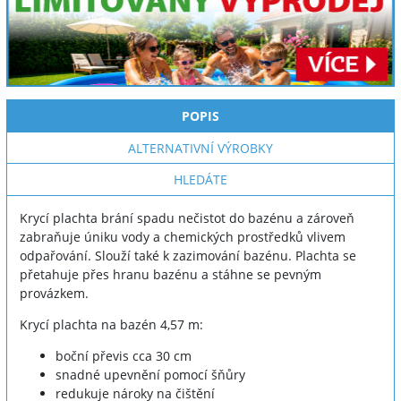
POPIS
ALTERNATIVNÍ VÝROBKY
HLEDÁTE
Krycí plachta brání spadu nečistot do bazénu a zároveň
zabraňuje úniku vody a chemických prostředků vlivem
odpařování. Slouží také k zazimování bazénu. Plachta se
přetahuje přes hranu bazénu a stáhne se pevným
provázkem.
Krycí plachta na bazén 4,57 m:
boční převis cca 30 cm
snadné upevnění pomocí šňůry
redukuje nároky na čištění