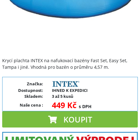
Krycí plachta INTEX na nafukovací bazény Fast Set, Easy Set,
Tampa i jiné. Vhodná pro bazén o průměru 4,57 m.
Značka:
Dostupnost:
IHNED K EXPEDICI
Skladem:
3 až 5 kusů
449 Kč
Naše cena
:
s DPH
KOUPIT