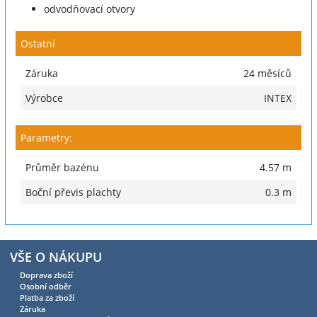
odvodňovací otvory
Ostatní
Záruka
24 měsíců
Výrobce
INTEX
Parametry:
Průměr bazénu
4.57 m
Boční převis plachty
0.3 m
VŠE O NÁKUPU
Doprava zboží
Osobní odběr
Platba za zboží
Záruka