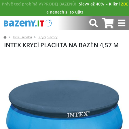
Právě teď probíhá VÝPRODEJ BAZÉNŮ!
Slevy až 40%
- Klikni
ZDE
a nenech si to ujít!
Příslušenství
Krycí plachty
INTEX KRYCÍ PLACHTA NA BAZÉN 4,57 M
Předchozí
Další