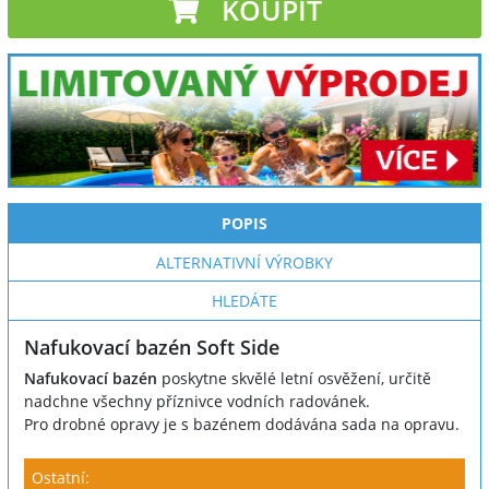
KOUPIT
POPIS
ALTERNATIVNÍ VÝROBKY
HLEDÁTE
Nafukovací bazén Soft Side
Nafukovací bazén
poskytne skvělé letní osvěžení, určitě
nadchne všechny příznivce vodních radovánek.
Pro drobné opravy je s bazénem dodávána sada na opravu.
Ostatní: