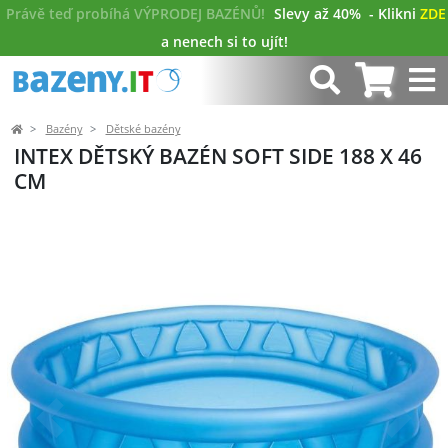
Právě teď probíhá VÝPRODEJ BAZÉNŮ!
Slevy až 40%
- Klikni
ZDE
a nenech si to ujít!
Bazény
Dětské bazény
INTEX DĚTSKÝ BAZÉN SOFT SIDE 188 X 46
CM
Předchozí
Další