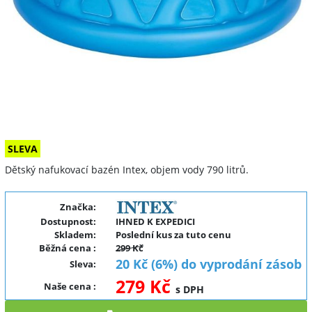
SLEVA
Dětský nafukovací bazén Intex, objem vody 790 litrů.
Značka:
Dostupnost:
IHNED K EXPEDICI
Skladem:
Poslední kus za tuto cenu
Běžná cena
:
299 Kč
20 Kč (6%) do vyprodání zásob
Sleva
:
279 Kč
Naše cena
:
s DPH