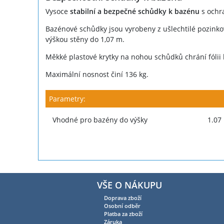
Vysoce
stabilní a bezpečné schůdky k bazénu
s ochr
Bazénové schůdky jsou vyrobeny z ušlechtilé pozinko
výškou stěny do 1,07 m.
Měkké plastové krytky na nohou schůdků chrání fólii
Maximální nosnost činí 136 kg.
Parametry:
Vhodné pro bazény do výšky
1.07
VŠE O NÁKUPU
Doprava zboží
Osobní odběr
Platba za zboží
Záruka