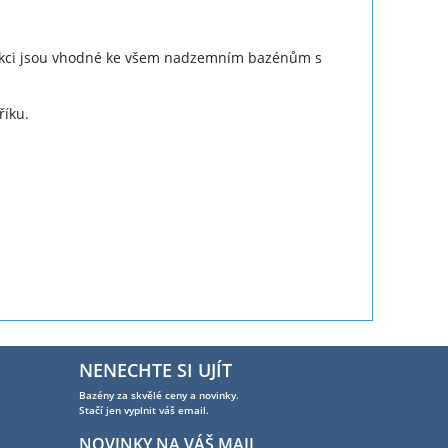
trukci jsou vhodné ke všem nadzemním bazénům s
říku.
NENECHTE SI UJÍT
Bazény za skvělé ceny a novinky.
Stačí jen vyplnit váš email.
NOVINKY NA VÁŠ MAIL