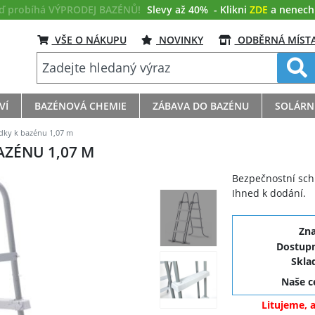
eď probíhá VÝPRODEJ BAZÉNŮ!
Slevy až 40%
- Klikni
ZDE
a nenech s
VŠE O NÁKUPU
NOVINKY
ODBĚRNÁ MÍST
VÍ
BAZÉNOVÁ CHEMIE
ZÁBAVA DO BAZÉNU
SOLÁRN
dky k bazénu 1,07 m
AZÉNU 1,07 M
Bezpečnostní sch
Ihned k dodání.
Zn
Dostupn
Skla
Naše 
Litujeme, 