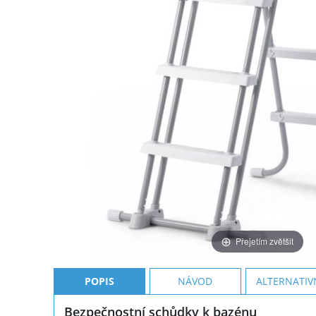
Přejetím zvětšit
POPIS
NÁVOD
ALTERNATIV
Bezpečnostní schůdky k bazénu