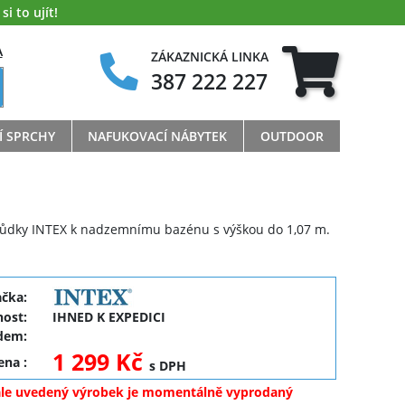
i to ujít!
A
ZÁKAZNICKÁ LINKA
387 222 227
Í SPRCHY
NAFUKOVACÍ NÁBYTEK
OUTDOOR
ůdky INTEX k nadzemnímu bazénu s výškou do 1,07 m.
ačka:
ost:
IHNED K EXPEDICI
dem:
1 299 Kč
cena
:
s DPH
ale uvedený výrobek je momentálně vyprodaný