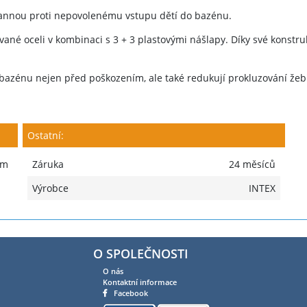
annou proti nepovolenému vstupu dětí do bazénu.
vané oceli v kombinaci s 3 + 3 plastovými nášlapy. Díky své kons
 bazénu nejen před poškozením, ale také redukují prokluzování žeb
Ostatní:
 m
Záruka
24 měsíců
Výrobce
INTEX
O SPOLEČNOSTI
O nás
Kontaktní informace
Facebook