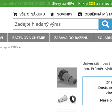
eď probíhá VÝPRODEJ BAZÉNŮ!
Slevy až 40%
- Klikni
ZDE
a nenech s
VŠE O NÁKUPU
NOVINKY
ODBĚRNÁ MÍST
VÍ
BAZÉNOVÁ CHEMIE
ZÁBAVA DO BAZÉNU
SOLÁRN
adaptér INTEX A
Univerzální bazé
mm. Průměr závi
Zn
Dostupn
Skla
Naše 