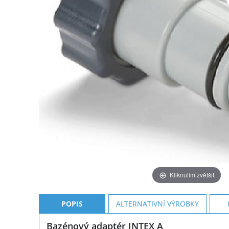
Kliknutím zvětšit
POPIS
ALTERNATIVNÍ VÝROBKY
Bazénový adaptér INTEX A