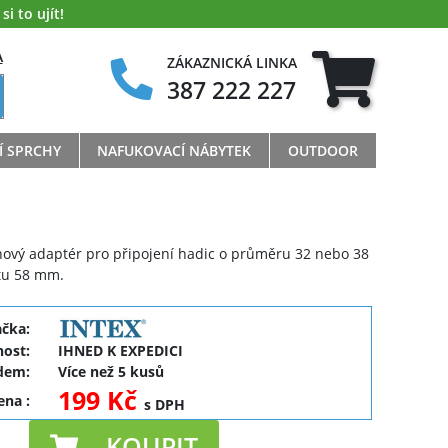
i to ujít!
A
ZÁKAZNICKÁ LINKA
387 222 227
Í SPRCHY
NAFUKOVACÍ NÁBYTEK
OUTDOOR
nový adaptér pro připojení hadic o průměru 32 nebo 38
tu 58 mm.
ačka:
ost:
IHNED K EXPEDICI
dem:
Více než 5 kusů
199 Kč
cena
:
s DPH
KOUPIT