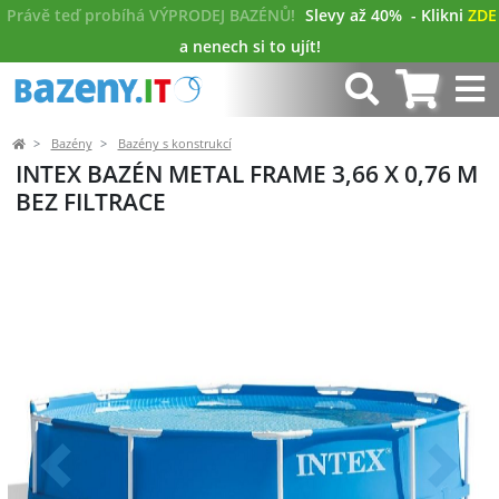
Právě teď probíhá VÝPRODEJ BAZÉNŮ!
Slevy až 40%
- Klikni
ZDE
a nenech si to ujít!
Bazény
Bazény s konstrukcí
INTEX BAZÉN METAL FRAME 3,66 X 0,76 M
BEZ FILTRACE
Předchozí
Další