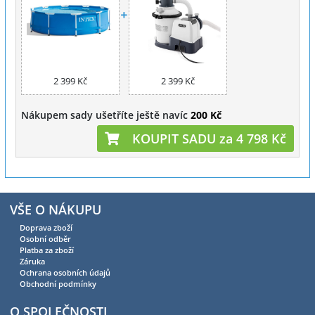
2 399 Kč
2 399 Kč
Nákupem sady ušetříte ještě navíc
200 Kč
KOUPIT SADU za 4 798 Kč
VŠE O NÁKUPU
Doprava zboží
Osobní odběr
Platba za zboží
Záruka
Ochrana osobních údajů
Obchodní podmínky
O SPOLEČNOSTI