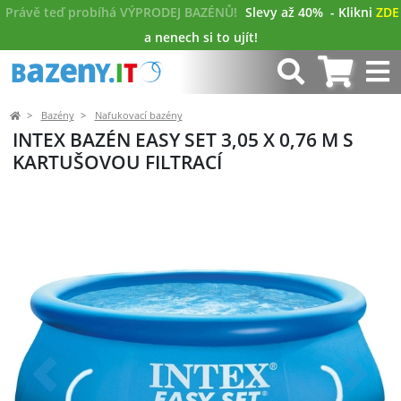
Právě teď probíhá VÝPRODEJ BAZÉNŮ!
Slevy až 40%
- Klikni
ZDE
a nenech si to ujít!
Bazény
Nafukovací bazény
INTEX BAZÉN EASY SET 3,05 X 0,76 M S
KARTUŠOVOU FILTRACÍ
Předchozí
Další