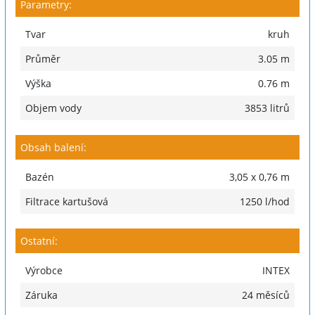
Parametry:
Tvar
kruh
Průměr
3.05 m
Výška
0.76 m
Objem vody
3853 litrů
Obsah balení:
Bazén
3,05 x 0,76 m
Filtrace kartušová
1250 l/hod
Ostatní:
Výrobce
INTEX
Záruka
24 měsíců