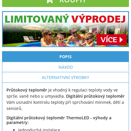
POPIS
NÁVOD
ALTERNATIVNÍ VÝROBKY
Průtokový teploměr
je vhodný k regulaci teploty vody ve
sprše, vaně nebo u umyvadla.
Digitální průtokový teploměr
Vám usnadní kontrolu teploty při sprchování mininek, dětí a
seniorů.
Digitální průtokový teploměr ThermoLED - výhody a
parametry:
jednoduchá instalace