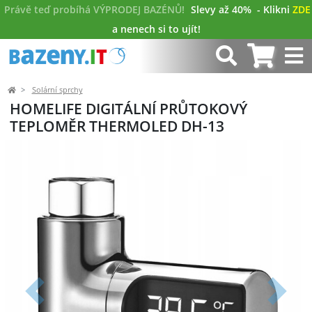
Právě teď probíhá VÝPRODEJ BAZÉNŮ!
Slevy až 40%
- Klikni
ZDE
a nenech si to ujít!
Solární sprchy
HOMELIFE DIGITÁLNÍ PRŮTOKOVÝ
TEPLOMĚR THERMOLED DH-13
Předchozí
Další