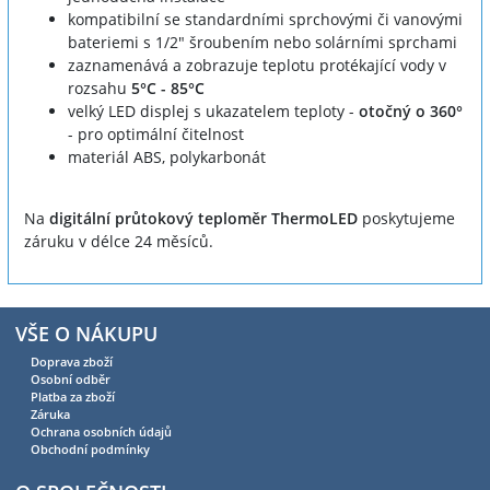
kompatibilní se standardními sprchovými či vanovými
bateriemi s 1/2" šroubením nebo solárními sprchami
zaznamenává a zobrazuje teplotu protékající vody v
rozsahu
5°C - 85°C
velký LED displej s ukazatelem teploty -
otočný o 360°
- pro optimální čitelnost
materiál ABS, polykarbonát
Na
digitální průtokový teploměr ThermoLED
poskytujeme
záruku v délce 24 měsíců.
VŠE O NÁKUPU
Doprava zboží
Osobní odběr
Platba za zboží
Záruka
Ochrana osobních údajů
Obchodní podmínky