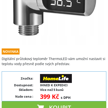
NOVINKA
Digitální průtokový teploměr ThermoLED vám umožní nastavit si
teplotu vody přesně podle svých představ.
Značka:
Dostupnost:
IHNED K EXPEDICI
Skladem:
Více než 5 kusů
399 Kč
Naše cena
:
s DPH
KOUPIT