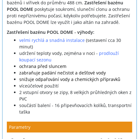
bazénů i vířivek do průměru 488 cm.
Zastřešení bazénu
POOL DOME
poskytuje soukromí, sluneční clonu a ochranu
proti nepříznivému počasí, kdykoliv potřebujete. Zastřešení
bazénu POOL DOME lze využít i jako altán na zahradě.
Zastřešení bazénu POOL DOME - výhody:
velmi rychlá a snadná instalace
(sestavení cca 30
minut)
udržení teploty vody, zejména v noci -
prodlouží
koupací sezonu
ochrana před sluncem
zabraňuje padání nečistot a dešťové vody
snižuje odpařování vody a chemických přípravků
víceúčelové použití
2 vstupní otvory se zipy, 8 velkých průhledných oken z
PVC
součástí balení - 16 připevňovacích kolíků, transportní
taška
Parametry