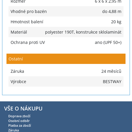
Rozměr
6 x 6 x 2,95 m
Vhodné pro bazén
do 4,88 m
Hmotnost balení
20 kg
Materiál
polyester 190T, konstrukce sklolaminát
Ochrana proti UV
ano (UPF 50+)
Ostatní
Záruka
24 měsíců
Výrobce
BESTWAY
VŠE O NÁKUPU
Doprava zboží
Osobní odběr
Platba za zboží
Záruka