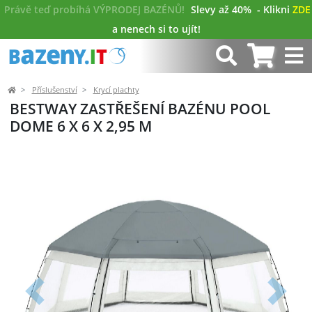
Právě teď probíhá VÝPRODEJ BAZÉNŮ!
Slevy až 40%
- Klikni
ZDE
a nenech si to ujít!
Příslušenství
Krycí plachty
BESTWAY ZASTŘEŠENÍ BAZÉNU POOL
DOME 6 X 6 X 2,95 M
Předchozí
Další