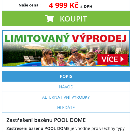
4 999 Kč
Naše cena
:
s DPH
KOUPIT
POPIS
NÁVOD
ALTERNATIVNÍ VÝROBKY
HLEDÁTE
Zastřešení bazénu POOL DOME
Zastřešení bazénu POOL DOME
je vhodné pro všechny typy