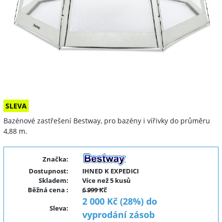
SLEVA
Bazénové zastřešení Bestway, pro bazény i vířivky do průměru
4,88 m.
Značka:
Dostupnost:
IHNED K EXPEDICI
Skladem:
Více než 5 kusů
Běžná cena
:
6 999 Kč
2 000 Kč (28%) do
Sleva
:
vyprodání zásob