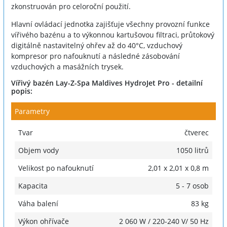
zkonstruován pro celoroční použití.
Hlavní ovládací jednotka zajišťuje všechny provozní funkce
vířivého bazénu a to výkonnou kartušovou filtraci, průtokový
digitálně nastavitelný ohřev až do 40°C, vzduchový
kompresor pro nafouknutí a následné zásobování
vzduchových a masážních trysek.
Vířivý bazén Lay-Z-Spa Maldives HydroJet Pro - detailní
popis:
Parametry
Tvar
čtverec
Objem vody
1050 litrů
Velikost po nafouknutí
2,01 x 2,01 x 0,8 m
Kapacita
5 - 7 osob
Váha balení
83 kg
Výkon ohřívače
2 060 W / 220-240 V/ 50 Hz