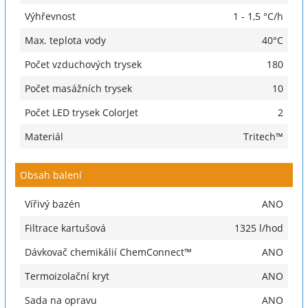
Výhřevnost
1 - 1,5 °C/h
Max. teplota vody
40°C
Počet vzduchových trysek
180
Počet masážních trysek
10
Počet LED trysek ColorJet
2
Materiál
Tritech™
Obsah balení
Vířivý bazén
ANO
Filtrace kartušová
1325 l/hod
Dávkovač chemikálií ChemConnect™
ANO
Termoizolační kryt
ANO
Sada na opravu
ANO