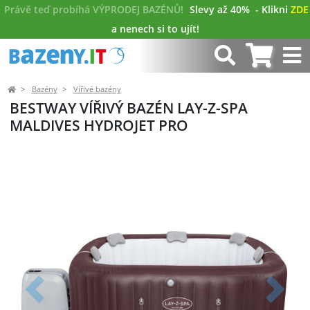
Právě teď probíhá VÝPRODEJ BAZÉNŮ!
Slevy až 40%
- Klikni
ZDE
a nenech si to ujít!
Bazény
Vířivé bazény
BESTWAY VÍŘIVÝ BAZÉN LAY-Z-SPA
MALDIVES HYDROJET PRO
Předchozí
Další