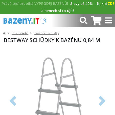
Právě teď probíhá VÝPRODEJ BAZÉNŮ!
Slevy až 40%
- Klikni
ZDE
a nenech si to ujít!
Příslušenství
Bazénové schůdky
BESTWAY SCHŮDKY K BAZÉNU 0,84 M
Předchozí
Další