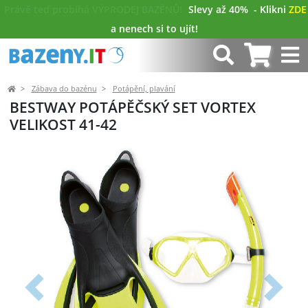
Právě teď probíhá VÝPRODEJ BAZÉNŮ!
Slevy až 40%
- Klikni
ZDE
a nenech si to ujít!
Zábava do bazénu
Potápění, plavání
BESTWAY POTÁPĚČSKÝ SET VORTEX
VELIKOST 41-42
Předchozí
Další