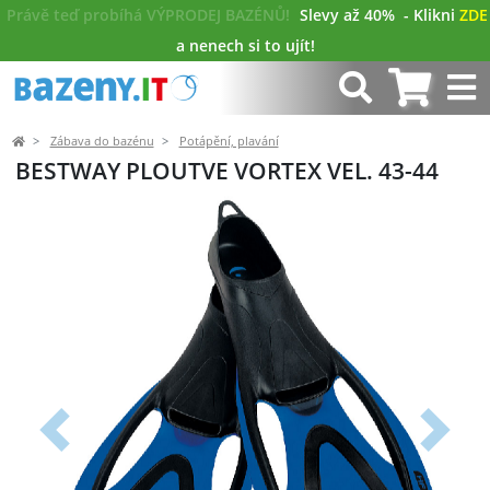
Právě teď probíhá VÝPRODEJ BAZÉNŮ!
Slevy až 40%
- Klikni
ZDE
a nenech si to ujít!
Zábava do bazénu
Potápění, plavání
BESTWAY PLOUTVE VORTEX VEL. 43-44
Předchozí
Další