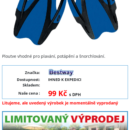
Ploutve vhodné pro plavání, potápění a šnorchlování.
Značka:
Dostupnost:
IHNED K EXPEDICI
Skladem:
99 Kč
Naše cena
:
s DPH
Litujeme, ale uvedený výrobek je momentálně vyprodaný