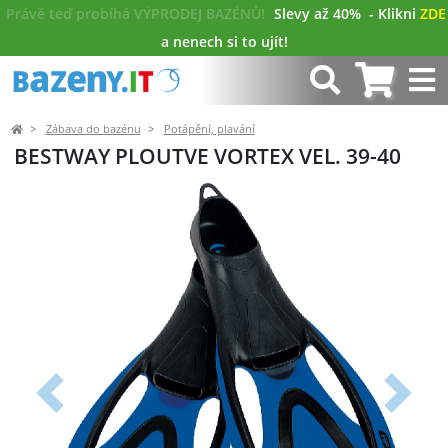
Právě teď probíhá VÝPRODEJ BAZÉNŮ!
Slevy až 40%
- Klikni
ZDE
a nenech si to ujít!
Zábava do bazénu
Potápění, plavání
BESTWAY PLOUTVE VORTEX VEL. 39-40
Předchozí
Další