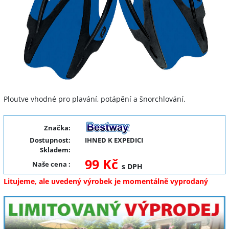
Ploutve vhodné pro plavání, potápění a šnorchlování.
Značka:
Dostupnost:
IHNED K EXPEDICI
Skladem:
99 Kč
Naše cena
:
s DPH
Litujeme, ale uvedený výrobek je momentálně vyprodaný