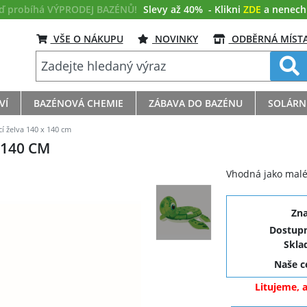
eď probíhá VÝPRODEJ BAZÉNŮ!
Slevy až 40%
- Klikni
ZDE
a nenech s
VŠE O NÁKUPU
NOVINKY
ODBĚRNÁ MÍST
VÍ
BAZÉNOVÁ CHEMIE
ZÁBAVA DO BAZÉNU
SOLÁRN
 želva 140 x 140 cm
 140 CM
Vhodná jako malé
Zn
Dostupn
Skla
Naše 
Litujeme, 