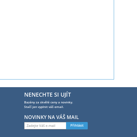
NENECHTE SI UJÍT
Bazény za skvělé ceny a novinky.
Stačí jen vyplnit váš email.
NOVINKY NA VÁŠ MAIL
Přihlásit