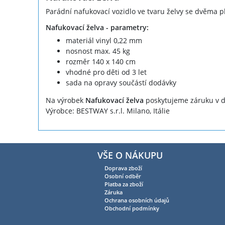
Parádní nafukovací vozidlo ve tvaru želvy se dvěma p
Nafukovací želva - parametry:
materiál vinyl 0,22 mm
nosnost max. 45 kg
rozměr 140 x 140 cm
vhodné pro děti od 3 let
sada na opravy součástí dodávky
Na výrobek
Nafukovací želva
poskytujeme záruku v d
Výrobce: BESTWAY s.r.l. Milano, Itálie
VŠE O NÁKUPU
Doprava zboží
Osobní odběr
Platba za zboží
Záruka
Ochrana osobních údajů
Obchodní podmínky