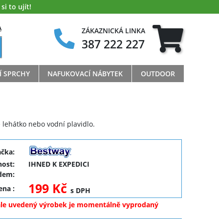
i to ujít!
A
ZÁKAZNICKÁ LINKA
387 222 227
Í SPRCHY
NAFUKOVACÍ NÁBYTEK
OUTDOOR
 lehátko nebo vodní plavidlo.
ačka:
ost:
IHNED K EXPEDICI
dem:
199 Kč
cena
:
s DPH
ale uvedený výrobek je momentálně vyprodaný