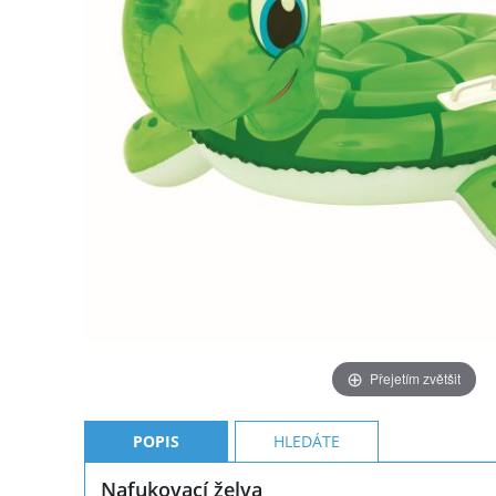
Přejetím zvětšit
POPIS
HLEDÁTE
Nafukovací želva