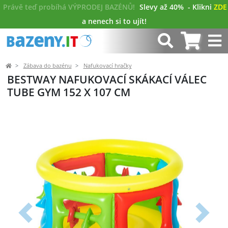
Právě teď probíhá VÝPRODEJ BAZÉNŮ!
Slevy až 40%
- Klikni
ZDE
a nenech si to ujít!
Zábava do bazénu
Nafukovací hračky
BESTWAY NAFUKOVACÍ SKÁKACÍ VÁLEC
TUBE GYM 152 X 107 CM
Předchozí
Další