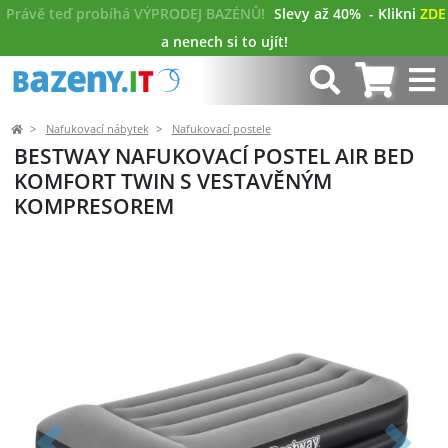
Právě teď probíhá VÝPRODEJ BAZÉNŮ!
Slevy až 40%
- Klikni
ZDE
a nenech si to ujít!
Nafukovací nábytek
Nafukovací postele
BESTWAY NAFUKOVACÍ POSTEL AIR BED
KOMFORT TWIN S VESTAVĚNÝM
KOMPRESOREM