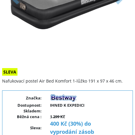
Předchozí
Další
SLEVA
Nafukovací postel Air Bed Komfort 1-lůžko 191 x 97 x 46 cm.
Značka:
Dostupnost:
IHNED K EXPEDICI
Skladem:
Běžná cena
:
1 299 Kč
400 Kč (30%) do
Sleva
:
vyprodání zásob