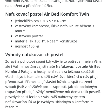
vnitřními výztuhami. Sada obsahuje: lůžko, nylonovou tašku
na uložení a přenášení lůžka.
Nafukovací postel Air Bed Komfort Twin
jednolůžko cca 191 x 97 x 46 cm
vestavěný kompresor, lůžko nafouknuté během 3
minut
vestavěný polštář
materiál
TRITECH™
, I-beam konstrukce
nosnost 150 kg
Výhody nafukovacích postelí
Zdravé a pohotové spaní kdykoliv je to potřeba - nejen Vám,
ale i Vašim hostům zajistí naše
Nafukovací postele Air Bed
Komfort
! Pokoj pro hosty není zdaleka běžnou součástí
všech obydlí. Kam ale uložit návštěvu, která si u nás přeje
přenocovat. Přenechat jí vlastní ložnici a spát na zemi
vzbudí jistě v návštěvě pocit trapnosti. Jak ale podobným
trapasům předejít, vždyť nemůžeme mít doma tolik postelí,
povzdychne si leckdo z Vás. Náš nabízený systém
nafukovacího lůžka je rychlým, skladným a komfortním
řešením.