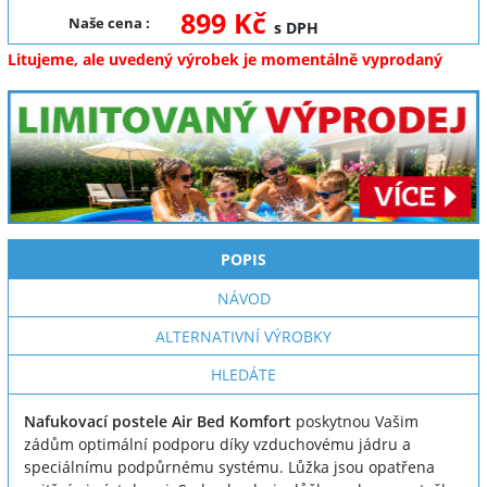
899 Kč
Naše cena
:
s DPH
Litujeme, ale uvedený výrobek je momentálně vyprodaný
POPIS
NÁVOD
ALTERNATIVNÍ VÝROBKY
HLEDÁTE
Nafukovací postele Air Bed Komfort
poskytnou Vašim
zádům optimální podporu díky vzduchovému jádru a
speciálnímu podpůrnému systému. Lůžka jsou opatřena