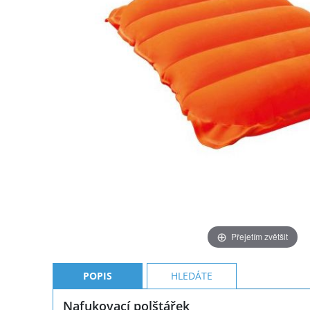
Přejetím zvětšit
POPIS
HLEDÁTE
Nafukovací polštářek