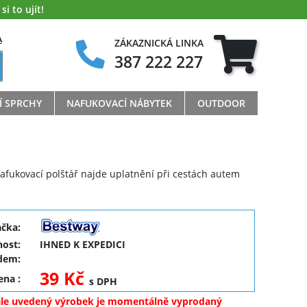
i to ujít!
A
ZÁKAZNICKÁ LINKA
387 222 227
Í SPRCHY
NAFUKOVACÍ NÁBYTEK
OUTDOOR
afukovací polštář najde uplatnění při cestách autem
ačka:
ost:
IHNED K EXPEDICI
dem:
39 Kč
cena
:
s DPH
ale uvedený výrobek je momentálně vyprodaný