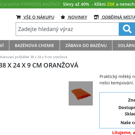
eď probíhá VÝPRODEJ BAZÉNŮ!
Slevy až 40%
- Klikni
ZDE
a nenech s
VŠE O NÁKUPU
NOVINKY
ODBĚRNÁ MÍST
VÍ
BAZÉNOVÁ CHEMIE
ZÁBAVA DO BAZÉNU
SOLÁRN
ukovací polštářek 38 x 24 x 9 cm oranžová
8 X 24 X 9 CM ORANŽOVÁ
Praktický měkký n
nebo kempování.
Zn
Dostupn
Skla
Naše 
Litujeme, 