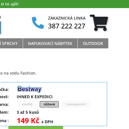
i to ujít!
A
ZÁKAZNICKÁ LINKA
387 222 227
Í SPRCHY
NAFUKOVACÍ NÁBYTEK
OUTDOOR
ko na vodu Fashion.
ačka:
ost:
IHNED K EXPEDICI
arva:
modrá
růžová
transparent
dem:
3 až 5 kusů
149 Kč
cena
:
s DPH