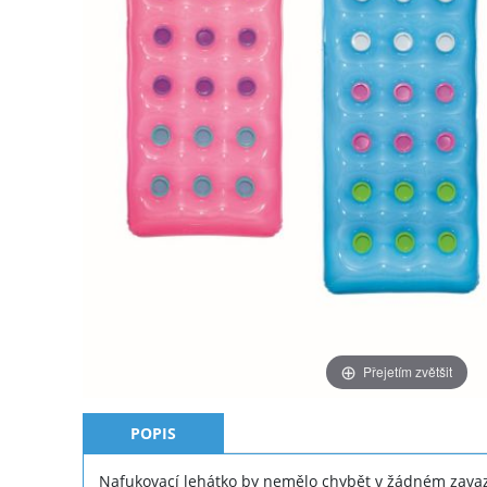
Přejetím zvětšit
POPIS
Nafukovací lehátko by nemělo chybět v žádném zava