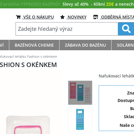
eď probíhá VÝPRODEJ BAZÉNŮ!
Slevy až 40%
- Klikni
ZDE
a nenech s
VŠE O NÁKUPU
NOVINKY
ODBĚRNÁ MÍST
VÍ
BAZÉNOVÁ CHEMIE
ZÁBAVA DO BAZÉNU
SOLÁRN
fukovací lehátko Fashion s okénkem
ASHION S OKÉNKEM
Nafukovací lehát
Zn
Dostupn
B
Skla
Naše 